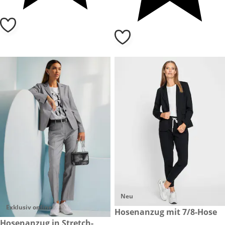
Neu
Exklusiv online
CHF 179.00
Hosenanzug mit 7/8-Hose
CHF 229.00
Hosenanzug in Stretch-