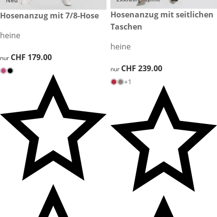
Neu
CHF 239.00
Hosenanzug mit seitlichen
CHF 179.00
Hosenanzug mit 7/8-Hose
Taschen
heine
heine
CHF 179.00
CHF 179.00
nur
CHF 239.00
CHF 239.00
nur
+1