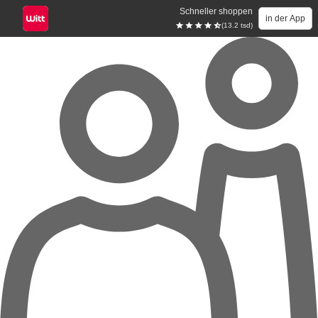
Schneller shoppen
in der App
(13.2 tsd)
Zum Hauptinhalt springen