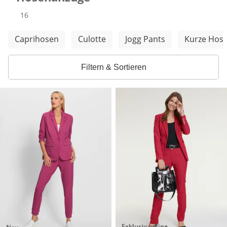
Produkte
16
Weitere Kategorien überspringen
Caprihosen
Culotte
Jogg Pants
Kurze Hos
Filtern & Sortieren
Exklusiv online