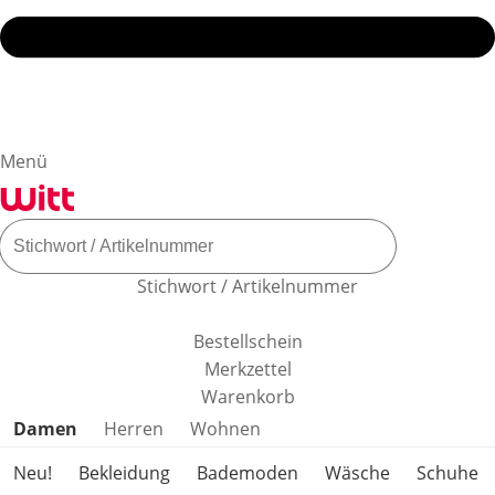
Menü
Stichwort / Artikelnummer
Bestellschein
Merkzettel
Warenkorb
Produktkategorien überspringen
Damen
Herren
Wohnen
Neu!
Bekleidung
Bademoden
Wäsche
Schuhe