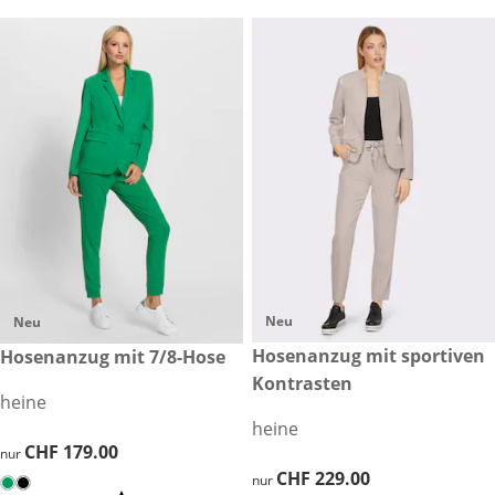
Neu
Neu
CHF 229.00
Hosenanzug mit sportiven
CHF 179.00
Hosenanzug mit 7/8-Hose
Kontrasten
heine
heine
CHF 179.00
CHF 179.00
nur
CHF 229.00
CHF 229.00
nur