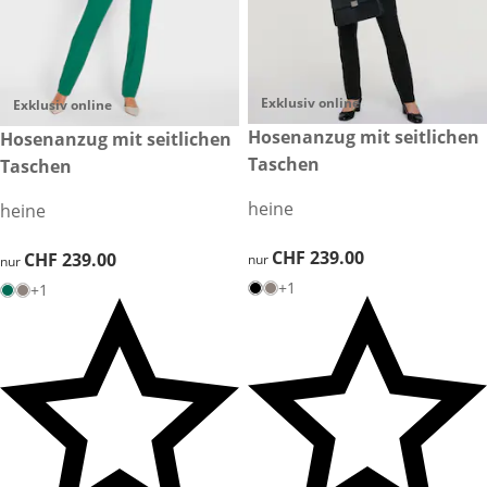
Exklusiv online
Exklusiv online
CHF 239.00
Hosenanzug mit seitlichen
CHF 239.00
Hosenanzug mit seitlichen
Taschen
Taschen
heine
heine
CHF 239.00
CHF 239.00
CHF 239.00
CHF 239.00
nur
nur
+1
+1