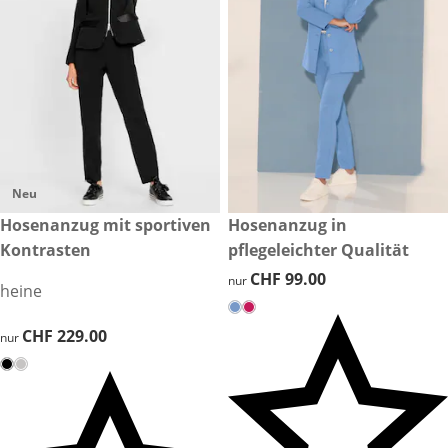
Neu
CHF 229.00
Hosenanzug mit sportiven
CHF 99.00
Hosenanzug in
Kontrasten
pflegeleichter Qualität
CHF 99.00
CHF 99.00
nur
heine
CHF 229.00
CHF 229.00
nur