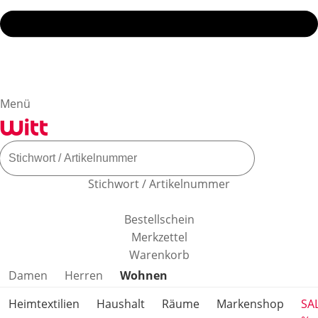
Menü
Stichwort / Artikelnummer
Bestellschein
Merkzettel
Warenkorb
Produktkategorien überspringen
Damen
Herren
Wohnen
Heimtextilien
Haushalt
Räume
Markenshop
SA