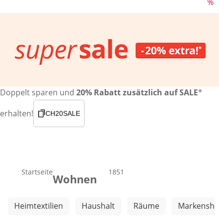
%
Doppelt sparen und
20% Rabatt zusätzlich auf SALE
*
erhalten!
CH20SALE
Startseite
Produkte
1851
Wohnen
Weitere Kategorien überspringen
Heimtextilien
Haushalt
Räume
Markensh