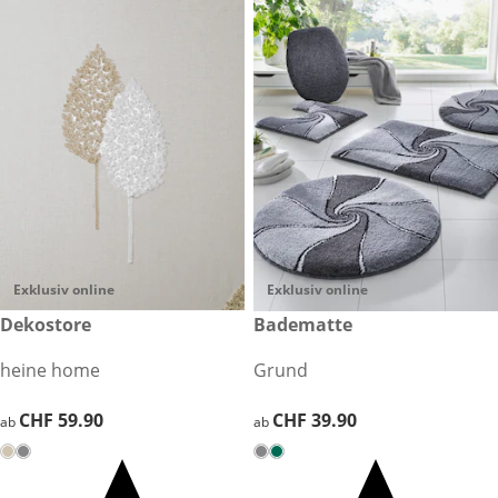
Exklusiv online
Exklusiv online
CHF 59.90
Dekostore
CHF 39.90
Badematte
heine home
Grund
CHF 59.90
CHF 59.90
CHF 39.90
CHF 39.90
ab
ab