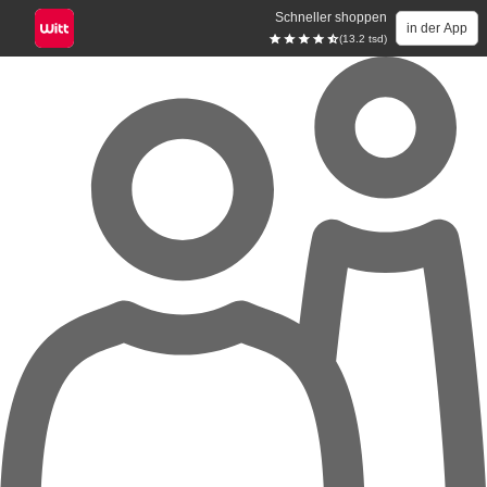
Schneller shoppen
in der App
(13.2 tsd)
Zum Hauptinhalt springen