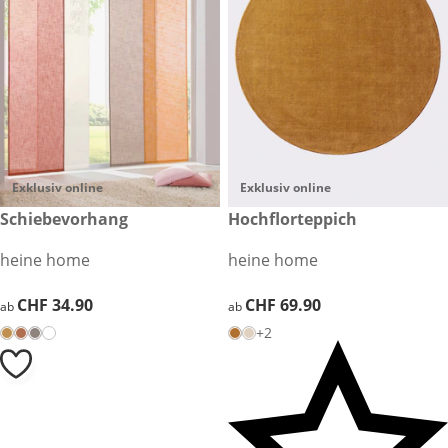
Exklusiv online
Exklusiv online
CHF 34.90
Schiebevorhang
CHF 69.90
Hochflorteppich
heine home
heine home
CHF 34.90
CHF 34.90
CHF 69.90
CHF 69.90
ab
ab
+2