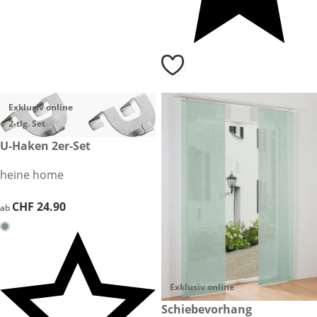
Exklusiv online
2-tlg. Set
CHF 24.90
U-Haken 2er-Set
heine home
CHF 24.90
CHF 24.90
ab
Exklusiv online
CHF 49.90
Schiebevorhang