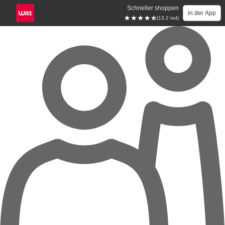
Schneller shoppen
in der App
(13.2 tsd)
Zum Hauptinhalt springen