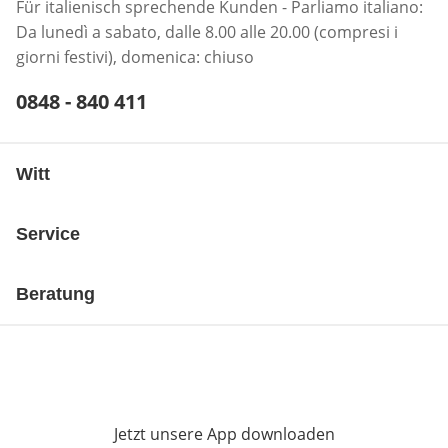
Für italienisch sprechende Kunden - Parliamo italiano:
Da lunedì a sabato, dalle 8.00 alle 20.00 (compresi i
giorni festivi), domenica: chiuso
Telefonnummer:
0848 - 840 411
Öffnet Telefon-Client
Witt
Service
Beratung
Jetzt unsere App downloaden
Öffnet in neue