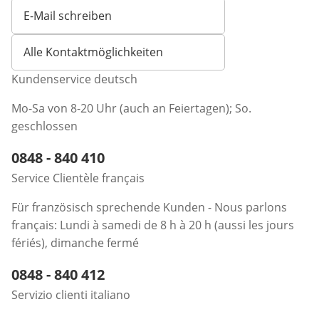
E-Mail schreiben
Öffnet E-Mail-Client
Alle Kontaktmöglichkeiten
Kundenservice deutsch
Mo-Sa von 8-20 Uhr (auch an Feiertagen); So.
geschlossen
Telefonnummer:
0848 - 840 410
Öffnet Telefon-Client
Service Clientèle français
Für französisch sprechende Kunden - Nous parlons
français: Lundi à samedi de 8 h à 20 h (aussi les jours
fériés), dimanche fermé
Telefonnummer:
0848 - 840 412
Öffnet Telefon-Client
Servizio clienti italiano