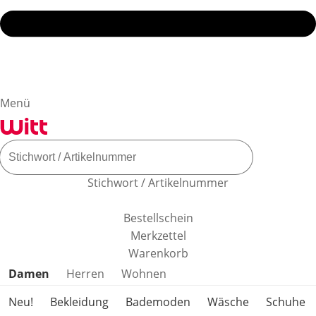
Menü
Stichwort / Artikelnummer
Bestellschein
Merkzettel
Warenkorb
Produktkategorien überspringen
Damen
Herren
Wohnen
Neu!
Bekleidung
Bademoden
Wäsche
Schuhe