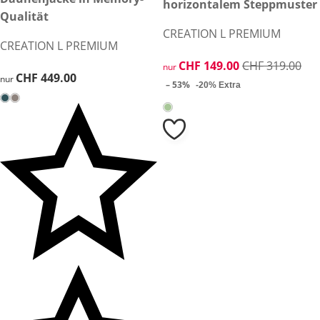
horizontalem Steppmuster
Qualität
CREATION L PREMIUM
CREATION L PREMIUM
reduzierter Preis CHF 149.00,
CHF 149.00
CHF 319.00
nur
CHF 449.00
CHF 449.00
nur
– 53%
-20% Extra