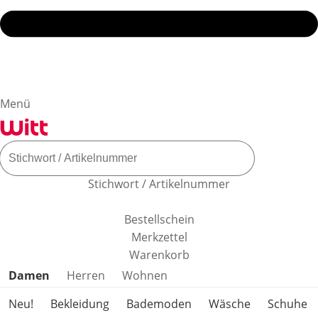
Menü
Stichwort / Artikelnummer
Bestellschein
Merkzettel
Warenkorb
Produktkategorien überspringen
Damen
Herren
Wohnen
Neu!
Bekleidung
Bademoden
Wäsche
Schuhe