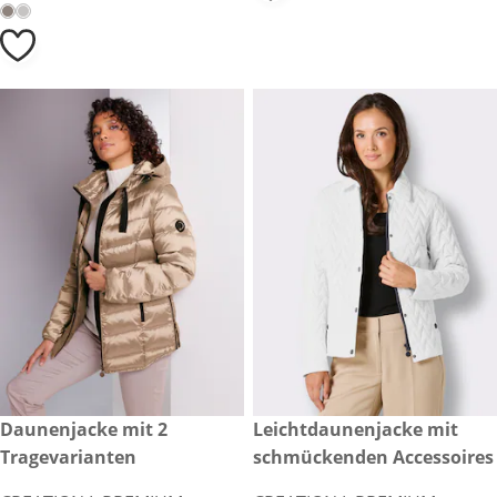
CHF 309.00
Daunenjacke mit 2
CHF 149.00
Leichtdaunenjacke mit
Tragevarianten
schmückenden Accessoires