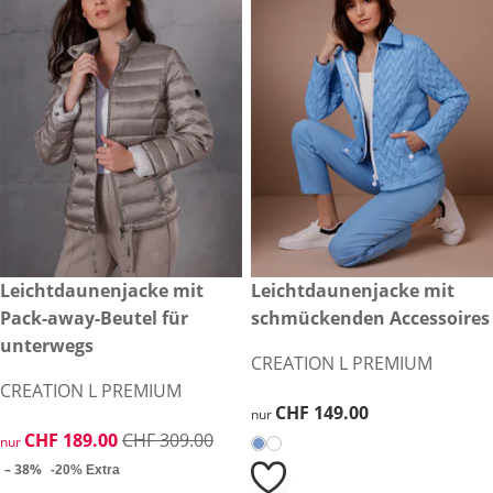
reduzierter Preis CHF 189.00, vorheriger Preis: CHF 309.00
Leichtdaunenjacke mit
CHF 149.00
Leichtdaunenjacke mit
-38%
Pack-away-Beutel für
schmückenden Accessoires
unterwegs
CREATION L PREMIUM
CREATION L PREMIUM
CHF 149.00
CHF 149.00
nur
reduzierter Preis CHF 189.00, vorheriger Preis: CHF 309.00
CHF 189.00
CHF 309.00
nur
– 38%
-20% Extra