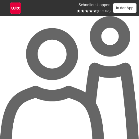
Schneller shoppen
in der App
(13.2 tsd)
Zum Hauptinhalt springen