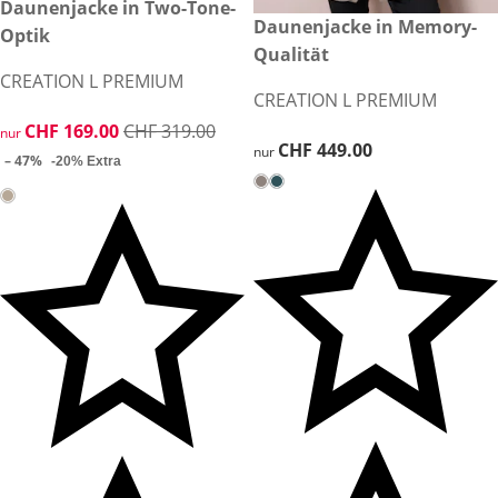
reduzierter Preis CHF 169.00, vorheriger Preis: CHF 319.00
Daunenjacke in Two-Tone-
-47%
CHF 449.00
Daunenjacke in Memory-
Optik
Qualität
CREATION L PREMIUM
CREATION L PREMIUM
reduzierter Preis CHF 169.00, vorheriger Preis: CHF 319.00
CHF 169.00
CHF 319.00
nur
CHF 449.00
CHF 449.00
nur
– 47%
-20% Extra