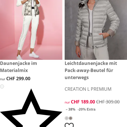
CHF 299.00
Daunenjacke im
reduzierter Preis CHF 189.00,
Leichtdaunenjacke mit
-38%
Materialmix
Pack-away-Beutel für
unterwegs
CHF 299.00
CHF 299.00
nur
CREATION L PREMIUM
reduzierter Preis CHF 189.00,
CHF 189.00
CHF 309.00
nur
– 38%
-20% Extra