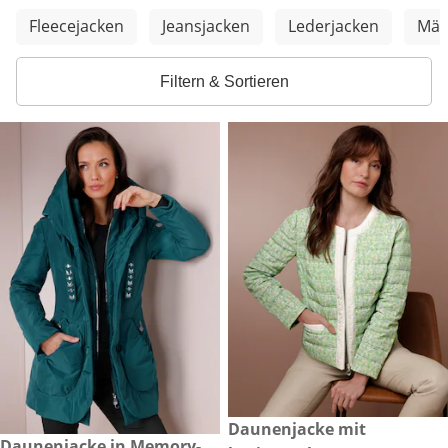
Weitere Kategorien überspringen
Fleecejacken
Jeansjacken
Lederjacken
Män
Filtern & Sortieren
reduzierter Preis CHF 149.00,
Daunenjacke mit
-53%
CHF 449.00
Daunenjacke in Memory-