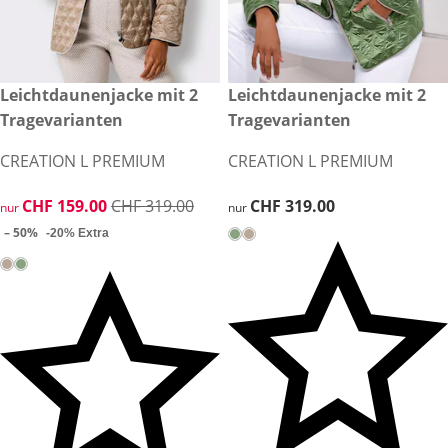
reduzierter Preis CHF 159.00, vorheriger Preis: CHF 319.00
Leichtdaunenjacke mit 2
CHF 319.00
Leichtdaunenjacke mit 2
-50%
Tragevarianten
Tragevarianten
CREATION L PREMIUM
CREATION L PREMIUM
reduzierter Preis CHF 159.00, vorheriger Preis: CHF 319.00
CHF 159.00
CHF 319.00
CHF 319.00
CHF 319.00
nur
nur
– 50%
-20% Extra