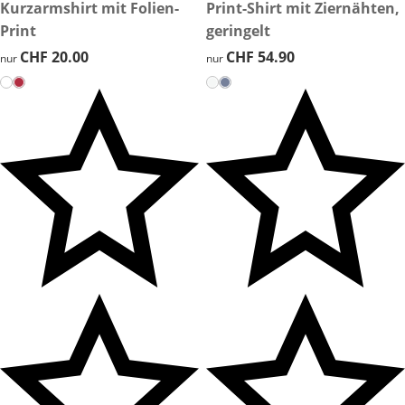
CHF 20.00
Kurzarmshirt mit Folien-
CHF 54.90
Print-Shirt mit Ziernähten,
Print
geringelt
CHF 20.00
CHF 20.00
CHF 54.90
CHF 54.90
nur
nur