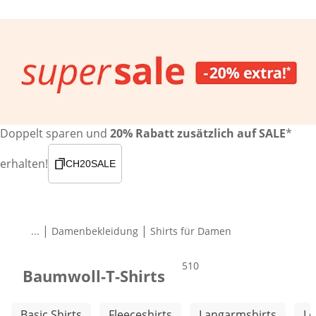
Doppelt sparen und
20% Rabatt zusätzlich auf SALE
*
erhalten!
CH20SALE
|
|
...
Damenbekleidung
Shirts für Damen
Produkte
510
Baumwoll-T-Shirts
Weitere Kategorien überspringen
Basic Shirts
Fleeceshirts
Langarmshirts
Lo