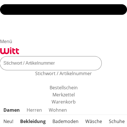
Menü
Stichwort / Artikelnummer
Bestellschein
Merkzettel
Warenkorb
Produktkategorien überspringen
Damen
Herren
Wohnen
Neu!
Bekleidung
Bademoden
Wäsche
Schuhe