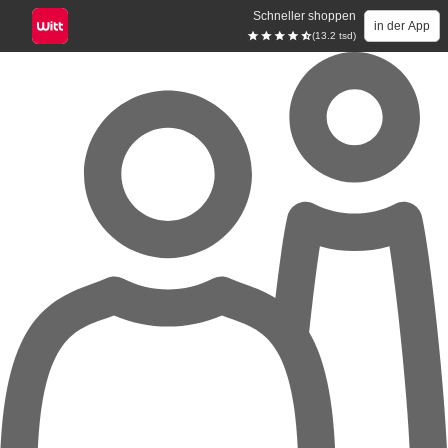
Schneller shoppen
in der App
(13.2 tsd)
Zum Hauptinhalt springen