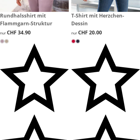
CHF 34.90
Rundhalsshirt mit
CHF 20.00
T-Shirt mit Herzchen-
Flammgarn-Struktur
Dessin
CHF 34.90
CHF 34.90
CHF 20.00
CHF 20.00
nur
nur