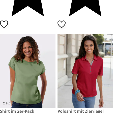
2 Stück
CHF 39.90
Shirt im 2er-Pack
CHF 54.90
Poloshirt mit Zierriegel