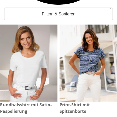
1
Filtern & Sortieren
CHF 34.90
Rundhalsshirt mit Satin-
CHF 54.90
Print-Shirt mit
Paspelierung
Spitzenborte