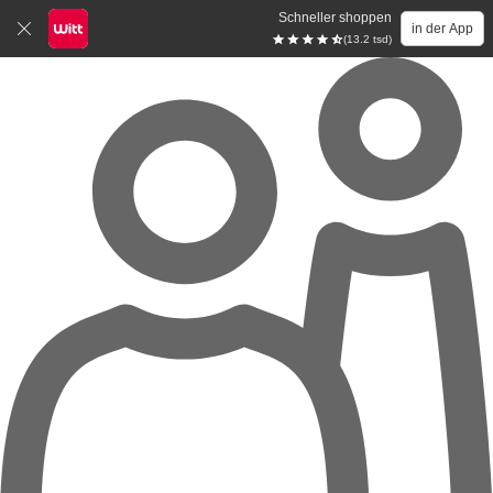
Schneller shoppen
in der App
(13.2 tsd)
Zum Hauptinhalt springen