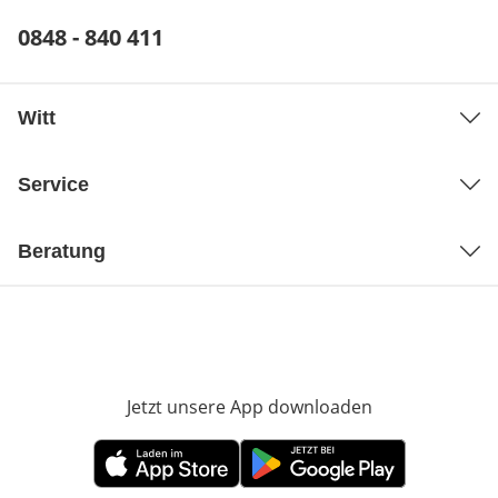
Telefonnummer:
0848 - 840 411
Öffnet Telefon-Client
Witt
Service
Beratung
Jetzt unsere App downloaden
Öffnet in neue
Öffnet in neuem Fenster
Öffnet in neuem Fenster