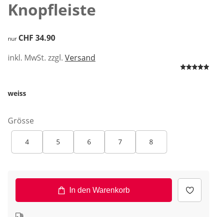
Knopfleiste
CHF 34.90
CHF 34.90
nur
inkl. MwSt. zzgl.
Versand
weiss
Grösse
4
5
6
7
8
In den Warenkorb