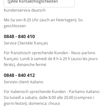
Alle Kontaktmöglichkeiten
Kundenservice deutsch
Mo-Sa von 8-20 Uhr (auch an Feiertagen); So.
geschlossen
Telefonnummer:
0848 - 840 410
Öffnet Telefon-Client
Service Clientèle français
Für französisch sprechende Kunden - Nous parlons
français: Lundi à samedi de 8 h à 20 h (aussi les jours
fériés), dimanche fermé
Telefonnummer:
0848 - 840 412
Öffnet Telefon-Client
Servizio clienti italiano
Für italienisch sprechende Kunden - Parliamo italiano:
Da lunedì a sabato, dalle 8.00 alle 20.00 (compresi i
giorni festivi), domenica: chiuso