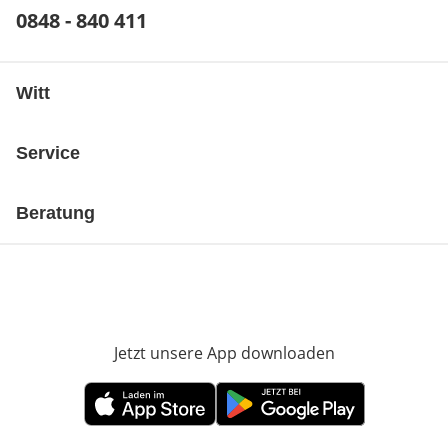
Telefonnummer:
0848 - 840 411
Öffnet Telefon-Client
Witt
Service
Beratung
Jetzt unsere App downloaden
Öffnet in neue
Öffnet in neuem Fenster
Öffnet in neuem Fenster