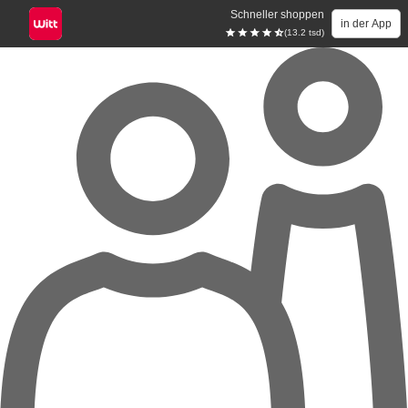
Schneller shoppen
in der App
(13.2 tsd)
Zum Hauptinhalt springen