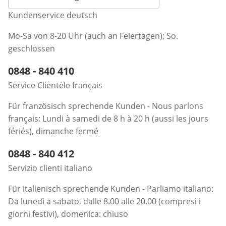
Kundenservice deutsch
Mo-Sa von 8-20 Uhr (auch an Feiertagen); So.
geschlossen
Telefonnummer:
0848 - 840 410
Öffnet Telefon-Client
Service Clientèle français
Für französisch sprechende Kunden - Nous parlons
français: Lundi à samedi de 8 h à 20 h (aussi les jours
fériés), dimanche fermé
Telefonnummer:
0848 - 840 412
Öffnet Telefon-Client
Servizio clienti italiano
Für italienisch sprechende Kunden - Parliamo italiano:
Da lunedì a sabato, dalle 8.00 alle 20.00 (compresi i
giorni festivi), domenica: chiuso