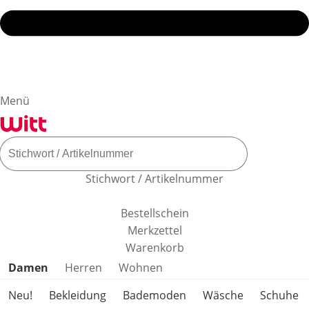
Menü
Stichwort / Artikelnummer
Bestellschein
Merkzettel
Warenkorb
Produktkategorien überspringen
Damen
Herren
Wohnen
Neu!
Bekleidung
Bademoden
Wäsche
Schuhe