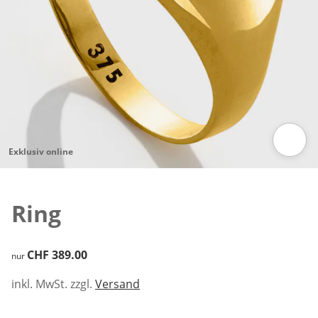
Exklusiv online
Zum Vergrössern auf das Bild klicken
Ring
CHF 389.00
CHF 389.00
nur
inkl. MwSt. zzgl.
Versand