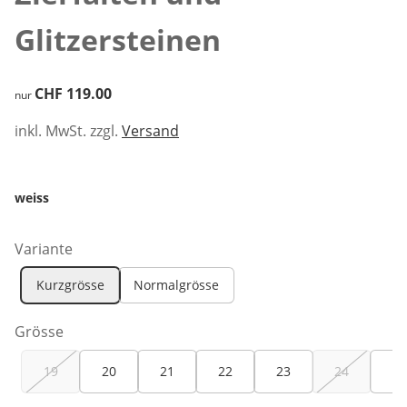
Glitzersteinen
CHF 119.00
CHF 119.00
nur
inkl. MwSt. zzgl.
Versand
weiss
Variante
Kurzgrösse
Normalgrösse
Grösse
19
20
21
22
23
24
25