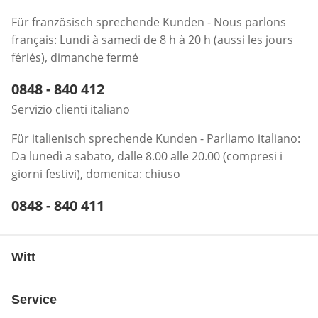
Für französisch sprechende Kunden - Nous parlons
français: Lundi à samedi de 8 h à 20 h (aussi les jours
fériés), dimanche fermé
Telefonnummer:
0848 - 840 412
Öffnet Telefon-Client
Servizio clienti italiano
Für italienisch sprechende Kunden - Parliamo italiano:
Da lunedì a sabato, dalle 8.00 alle 20.00 (compresi i
giorni festivi), domenica: chiuso
Telefonnummer:
0848 - 840 411
Öffnet Telefon-Client
Witt
Service