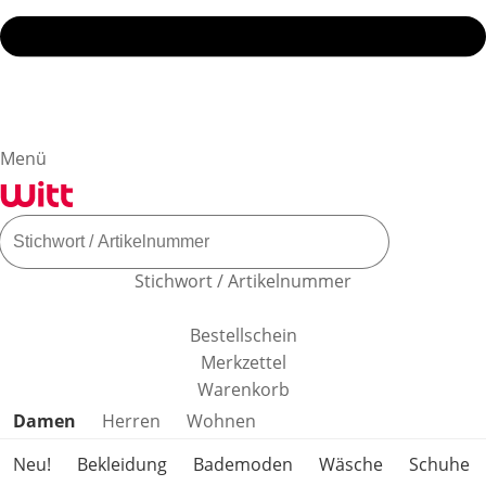
Menü
Stichwort / Artikelnummer
Bestellschein
Merkzettel
Warenkorb
Produktkategorien überspringen
Damen
Herren
Wohnen
Neu!
Bekleidung
Bademoden
Wäsche
Schuhe