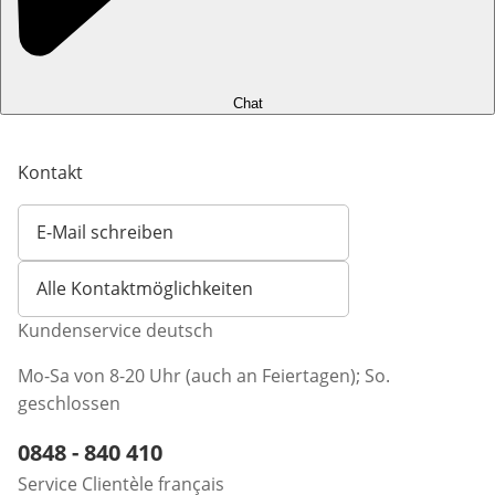
Chat
Kontakt
E-Mail schreiben
Öffnet E-Mail-Client
Alle Kontaktmöglichkeiten
Kundenservice deutsch
Mo-Sa von 8-20 Uhr (auch an Feiertagen); So.
geschlossen
Telefonnummer:
0848 - 840 410
Öffnet Telefon-Client
Service Clientèle français