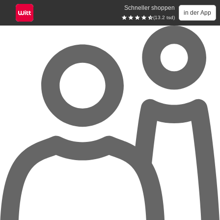
Schneller shoppen
in der App
(13.2 tsd)
Zum Hauptinhalt springen