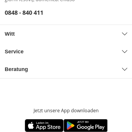
Telefonnummer:
0848 - 840 411
Öffnet Telefon-Client
Witt
Service
Beratung
Jetzt unsere App downloaden
Öffnet in neue