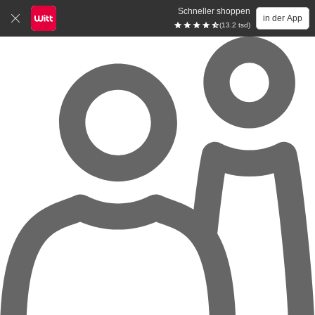
Schneller shoppen
in der App
(13.2 tsd)
Zum Hauptinhalt springen