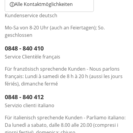
Alle Kontaktmöglichkeiten
Kundenservice deutsch
Mo-Sa von 8-20 Uhr (auch an Feiertagen); So.
geschlossen
Telefonnummer:
0848 - 840 410
Öffnet Telefon-Client
Service Clientèle français
Für französisch sprechende Kunden - Nous parlons
français: Lundi à samedi de 8 h à 20 h (aussi les jours
fériés), dimanche fermé
Telefonnummer:
0848 - 840 412
Öffnet Telefon-Client
Servizio clienti italiano
Für italienisch sprechende Kunden - Parliamo italiano:
Da lunedì a sabato, dalle 8.00 alle 20.00 (compresi i
giorni festivi), domenica: chiuso