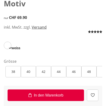
Motiv
CHF 69.90
CHF 69.90
nur
inkl. MwSt. zzgl.
Versand
weiss
Grösse
38
40
42
44
46
48
50
In den Warenkorb