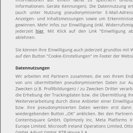
Informationen, Geräte Kennungen). Die Datennutzung erfo
(auch unter Nutzung pseudonymisierter E-Mail-Adresse
Anzeigen- und Inhaltsmessungen sowie um Erkenntnisse
gewinnen. Mehr Infos zur Einwilligung (inkl. Widerrufsmög
jederzeit
hier
. Mit Klick auf den Link "Einwilligung a
ablehnen.
Sie können Ihre Einwilligung auch jederzeit grundlos mit W
auf den Button "Cookie-Einstellungen" im Footer der Websi
Datennutzungen
Wir arbeiten mit Partnern zusammen, die von Ihrem End
von uns übermittelten pseudonymisierten Daten zur A
Zwecken (z.B. Profilbildungen) / zu Zwecken Dritter verar
die Erhebung der Trackingdaten bzw. die Übermittlung I
Weiterverarbeitung durch diese Anbieter einer Einwilli
bzw. ihre pseudonymisierten Daten werden erst dann
wiedergebenden Button „OK” anklicken. Bei den Partner
Contentsquare GmbH, Optimzely Inc, Meta Platforms Ire
Europe Limited, Microsoft Ireland Operations Limited, Ott
GmbH, Adjust GmbH, RTB House S.A.