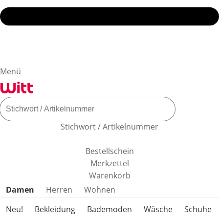
Menü
Stichwort / Artikelnummer
Bestellschein
Merkzettel
Warenkorb
Produktkategorien überspringen
Damen
Herren
Wohnen
Neu!
Bekleidung
Bademoden
Wäsche
Schuhe