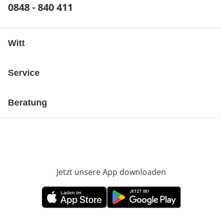
Telefonnummer:
0848 - 840 411
Öffnet Telefon-Client
Witt
Service
Beratung
Jetzt unsere App downloaden
Öffnet in neue
Öffnet in neuem Fenster
Öffnet in neuem Fenster