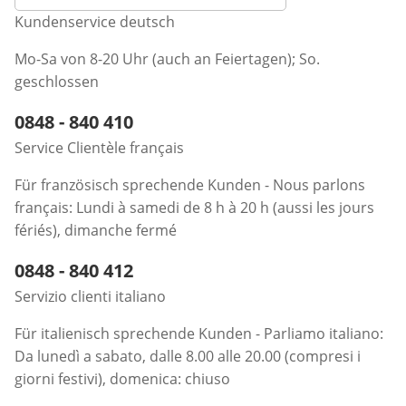
Kundenservice deutsch
Mo-Sa von 8-20 Uhr (auch an Feiertagen); So.
geschlossen
Telefonnummer:
0848 - 840 410
Öffnet Telefon-Client
Service Clientèle français
Für französisch sprechende Kunden - Nous parlons
français: Lundi à samedi de 8 h à 20 h (aussi les jours
fériés), dimanche fermé
Telefonnummer:
0848 - 840 412
Öffnet Telefon-Client
Servizio clienti italiano
Für italienisch sprechende Kunden - Parliamo italiano:
Da lunedì a sabato, dalle 8.00 alle 20.00 (compresi i
giorni festivi), domenica: chiuso