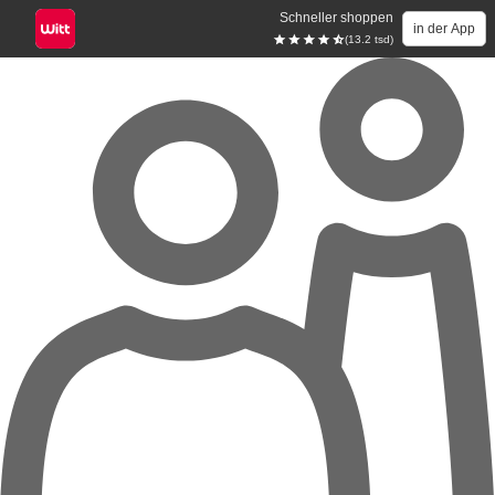
Schneller shoppen
in der App
(13.2 tsd)
Zum Hauptinhalt springen