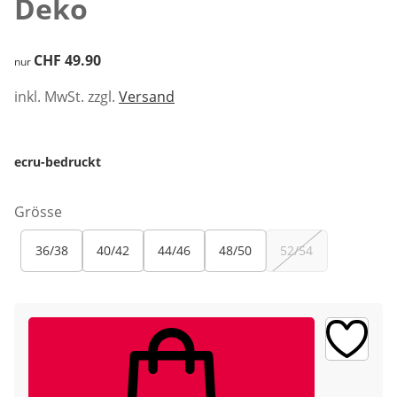
Deko
CHF 49.90
CHF 49.90
nur
inkl. MwSt. zzgl.
Versand
ecru-bedruckt
Grösse
36/38
40/42
44/46
48/50
52/54