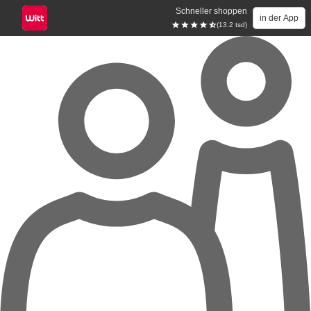
Schneller shoppen
in der App
(13.2 tsd)
Zum Hauptinhalt springen