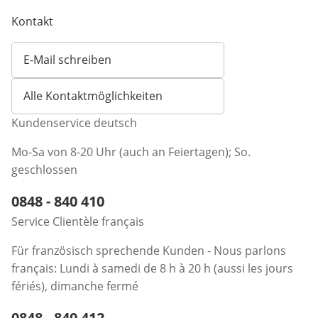
Kontakt
E-Mail schreiben
Öffnet E-Mail-Client
Alle Kontaktmöglichkeiten
Kundenservice deutsch
Mo-Sa von 8-20 Uhr (auch an Feiertagen); So.
geschlossen
Telefonnummer:
0848 - 840 410
Öffnet Telefon-Client
Service Clientèle français
Für französisch sprechende Kunden - Nous parlons
français: Lundi à samedi de 8 h à 20 h (aussi les jours
fériés), dimanche fermé
Telefonnummer:
0848 - 840 412
Öffnet Telefon-Client