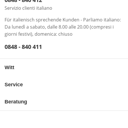
Servizio clienti italiano
Für italienisch sprechende Kunden - Parliamo italiano:
Da lunedì a sabato, dalle 8.00 alle 20.00 (compresi i
giorni festivi), domenica: chiuso
Telefonnummer:
0848 - 840 411
Öffnet Telefon-Client
Witt
Service
Beratung