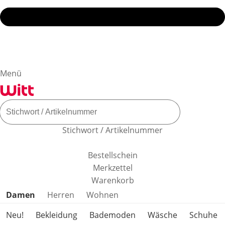
Menü
Stichwort / Artikelnummer
Bestellschein
Merkzettel
Warenkorb
Produktkategorien überspringen
Damen
Herren
Wohnen
Neu!
Bekleidung
Bademoden
Wäsche
Schuhe