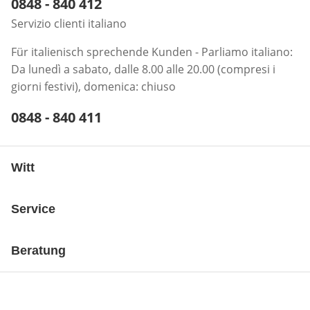
Telefonnummer:
0848 - 840 412
Öffnet Telefon-Client
Servizio clienti italiano
Für italienisch sprechende Kunden - Parliamo italiano:
Da lunedì a sabato, dalle 8.00 alle 20.00 (compresi i
giorni festivi), domenica: chiuso
Telefonnummer:
0848 - 840 411
Öffnet Telefon-Client
Witt
Service
Beratung