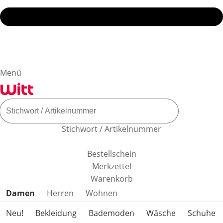
Menü
Stichwort / Artikelnummer
Bestellschein
Merkzettel
Warenkorb
Produktkategorien überspringen
Damen
Herren
Wohnen
Neu!
Bekleidung
Bademoden
Wäsche
Schuhe