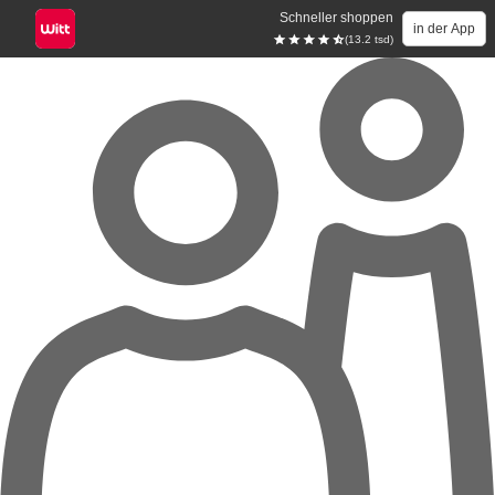
Schneller shoppen
in der App
(13.2 tsd)
Zum Hauptinhalt springen