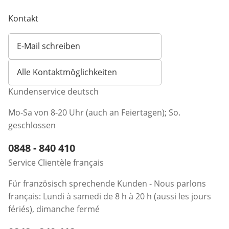
Kontakt
E-Mail schreiben
Öffnet E-Mail-Client
Alle Kontaktmöglichkeiten
Kundenservice deutsch
Mo-Sa von 8-20 Uhr (auch an Feiertagen); So.
geschlossen
Telefonnummer:
0848 - 840 410
Öffnet Telefon-Client
Service Clientèle français
Für französisch sprechende Kunden - Nous parlons
français: Lundi à samedi de 8 h à 20 h (aussi les jours
fériés), dimanche fermé