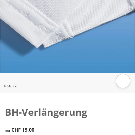
Zum Vergrössern auf das Bild klicken
4 Stück
BH-Verlängerung
CHF 15.00
CHF 15.00
nur