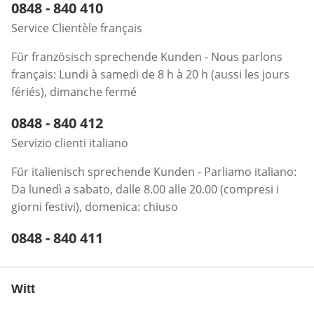
Telefonnummer:
0848 - 840 410
Öffnet Telefon-Client
Service Clientèle français
Für französisch sprechende Kunden - Nous parlons
français: Lundi à samedi de 8 h à 20 h (aussi les jours
fériés), dimanche fermé
Telefonnummer:
0848 - 840 412
Öffnet Telefon-Client
Servizio clienti italiano
Für italienisch sprechende Kunden - Parliamo italiano:
Da lunedì a sabato, dalle 8.00 alle 20.00 (compresi i
giorni festivi), domenica: chiuso
Telefonnummer:
0848 - 840 411
Öffnet Telefon-Client
Witt