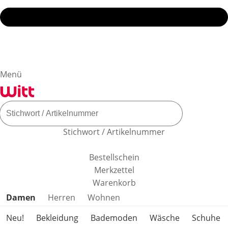
Menü
Stichwort / Artikelnummer
Bestellschein
Merkzettel
Warenkorb
Produktkategorien überspringen
Damen
Herren
Wohnen
Neu!
Bekleidung
Bademoden
Wäsche
Schuhe