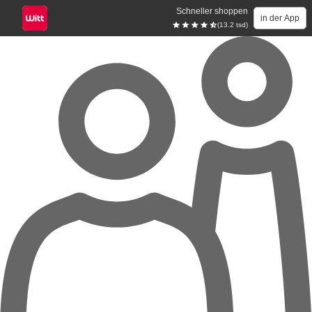
Schneller shoppen
in der App
(13.2 tsd)
Zum Hauptinhalt springen