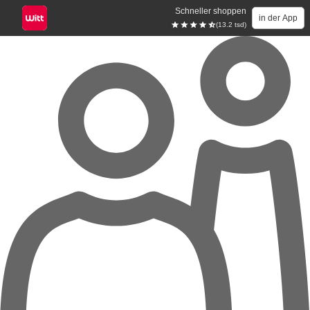
Schneller shoppen
in der App
(13.2 tsd)
Zum Hauptinhalt springen