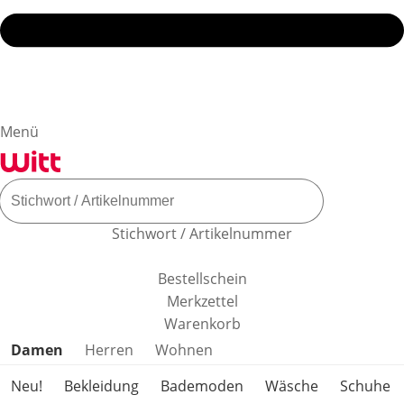
Menü
Stichwort / Artikelnummer
Bestellschein
Merkzettel
Warenkorb
Produktkategorien überspringen
Damen
Herren
Wohnen
Neu!
Bekleidung
Bademoden
Wäsche
Schuhe