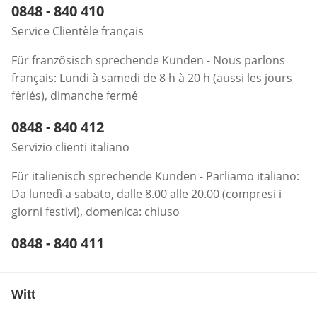
Telefonnummer:
0848 - 840 410
Öffnet Telefon-Client
Service Clientèle français
Für französisch sprechende Kunden - Nous parlons
français: Lundi à samedi de 8 h à 20 h (aussi les jours
fériés), dimanche fermé
Telefonnummer:
0848 - 840 412
Öffnet Telefon-Client
Servizio clienti italiano
Für italienisch sprechende Kunden - Parliamo italiano:
Da lunedì a sabato, dalle 8.00 alle 20.00 (compresi i
giorni festivi), domenica: chiuso
Telefonnummer:
0848 - 840 411
Öffnet Telefon-Client
Witt