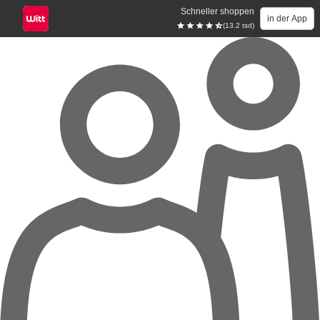
Schneller shoppen
in der App
(13.2 tsd)
Zum Hauptinhalt springen