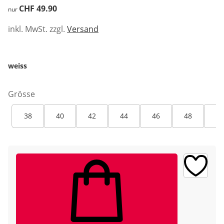
CHF 49.90
CHF 49.90
nur
inkl. MwSt. zzgl.
Versand
weiss
Grösse
38
40
42
44
46
48
50