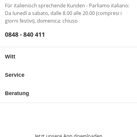
Für italienisch sprechende Kunden - Parliamo italiano:
Da lunedì a sabato, dalle 8.00 alle 20.00 (compresi i
giorni festivi), domenica: chiuso
Telefonnummer:
0848 - 840 411
Öffnet Telefon-Client
Witt
Service
Beratung
Jetzt unsere App downloaden
Öffnet in neue