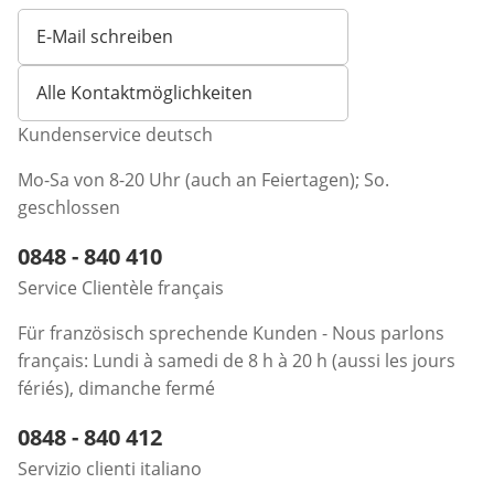
E-Mail schreiben
Öffnet E-Mail-Client
Alle Kontaktmöglichkeiten
Kundenservice deutsch
Mo-Sa von 8-20 Uhr (auch an Feiertagen); So.
geschlossen
Telefonnummer:
0848 - 840 410
Öffnet Telefon-Client
Service Clientèle français
Für französisch sprechende Kunden - Nous parlons
français: Lundi à samedi de 8 h à 20 h (aussi les jours
fériés), dimanche fermé
Telefonnummer:
0848 - 840 412
Öffnet Telefon-Client
Servizio clienti italiano