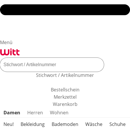
Menü
Stichwort / Artikelnummer
Bestellschein
Merkzettel
Warenkorb
Produktkategorien überspringen
Damen
Herren
Wohnen
Neu!
Bekleidung
Bademoden
Wäsche
Schuhe