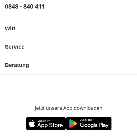
Telefonnummer:
0848 - 840 411
Öffnet Telefon-Client
Witt
Service
Beratung
Jetzt unsere App downloaden
Öffnet in neue
Öffnet in neuem Fenster
Öffnet in neuem Fenster