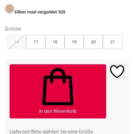
Silber rosé vergoldet 925
Grösse
16
17
18
19
20
21
In den Warenkorb
Lieferzeit:
Bitte wählen Sie eine Größe