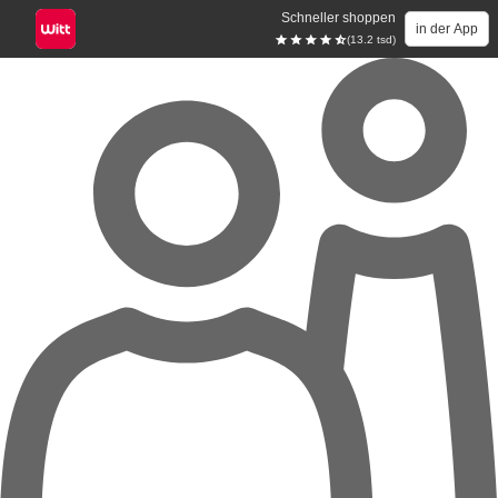
Schneller shoppen
in der App
(13.2 tsd)
Zum Hauptinhalt springen