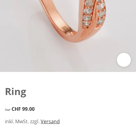
Zum Vergrössern auf das Bild klicken
Ring
CHF 99.00
CHF 99.00
nur
inkl. MwSt. zzgl.
Versand