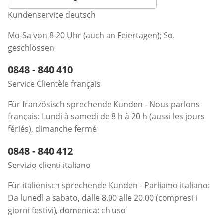
Kundenservice deutsch
Mo-Sa von 8-20 Uhr (auch an Feiertagen); So.
geschlossen
Telefonnummer:
0848 - 840 410
Öffnet Telefon-Client
Service Clientèle français
Für französisch sprechende Kunden - Nous parlons
français: Lundi à samedi de 8 h à 20 h (aussi les jours
fériés), dimanche fermé
Telefonnummer:
0848 - 840 412
Öffnet Telefon-Client
Servizio clienti italiano
Für italienisch sprechende Kunden - Parliamo italiano:
Da lunedì a sabato, dalle 8.00 alle 20.00 (compresi i
giorni festivi), domenica: chiuso