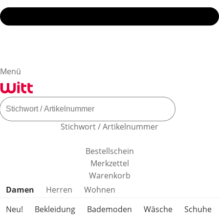
Menü
Stichwort / Artikelnummer
Bestellschein
Merkzettel
Warenkorb
Produktkategorien überspringen
Damen
Herren
Wohnen
Neu!
Bekleidung
Bademoden
Wäsche
Schuhe