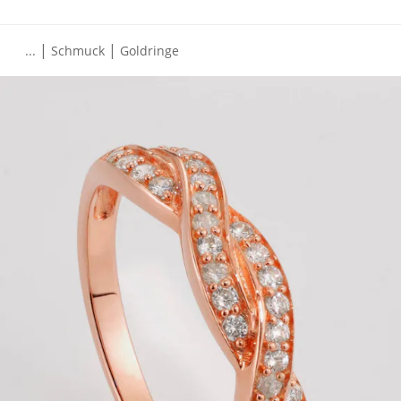
|
|
...
Schmuck
Goldringe