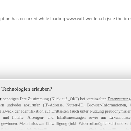
eption has occurred while loading
www.witt-weiden.ch
(see the
bro
 Technologien erlauben?
r
benötigen Ihre Zustimmung (Klick auf „OK”) bei vereinzelten
Datennutzung
rn und/oder abzurufen (IP-Adresse, Nutzer-ID, Browser-Informationen,
 Zweck der Identifikation auf Drittseiten (auch unter Nutzung pseudonymisier
gen und Inhalte, Anzeigen- und Inhaltsmessungen sowie um Erkenntniss
gewinnen. Mehr Infos zur Einwilligung (inkl. Widerrufsmöglichkeit) und zu 
 Klick auf den Link "Einwilligung ablehnen" können Sie Ihre Einwilligung jed