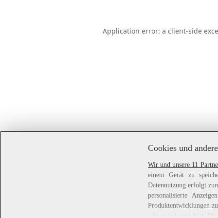
Application error: a
client
-side exc
Cookies und andere
Wir und unsere 11 Partne
einem Gerät zu speiche
Datennutzung erfolgt zum
personalisierte Anzei
Produktentwicklungen zu 
gibt es jederzeit
hier
. Mit