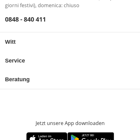
giorni festivi), domenica: chiuso
Telefonnummer:
0848 - 840 411
Öffnet Telefon-Client
Witt
Service
Beratung
Jetzt unsere App downloaden
Öffnet in neue