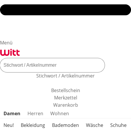
Menü
Stichwort / Artikelnummer
Bestellschein
Merkzettel
Warenkorb
Produktkategorien überspringen
Damen
Herren
Wohnen
Neu!
Bekleidung
Bademoden
Wäsche
Schuhe