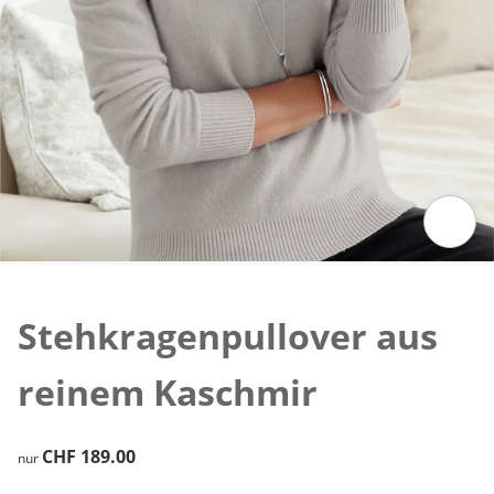
Zum Vergrössern auf das Bild klicken
Stehkragenpullover aus
reinem Kaschmir
CHF 189.00
CHF 189.00
nur