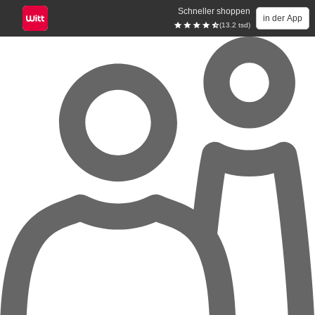
Schneller shoppen
in der App
(13.2 tsd)
Zum Hauptinhalt springen