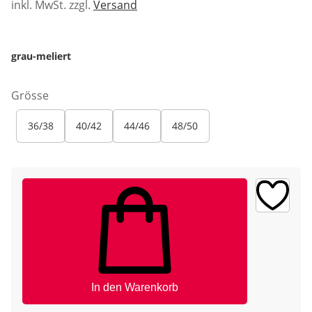
inkl. MwSt. zzgl.
Versand
grau-meliert
Grösse
36/38
40/42
44/46
48/50
In den Warenkorb