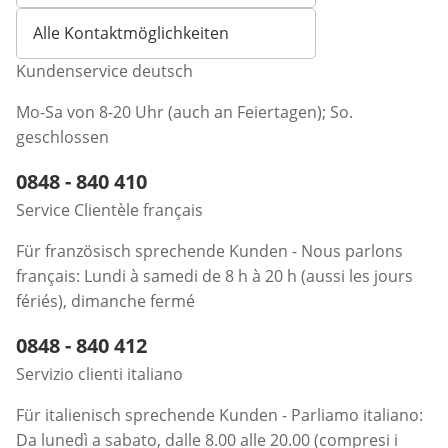
Alle Kontaktmöglichkeiten
Kundenservice deutsch
Mo-Sa von 8-20 Uhr (auch an Feiertagen); So.
geschlossen
Telefonnummer:
0848 - 840 410
Öffnet Telefon-Client
Service Clientèle français
Für französisch sprechende Kunden - Nous parlons
français: Lundi à samedi de 8 h à 20 h (aussi les jours
fériés), dimanche fermé
Telefonnummer:
0848 - 840 412
Öffnet Telefon-Client
Servizio clienti italiano
Für italienisch sprechende Kunden - Parliamo italiano:
Da lunedì a sabato, dalle 8.00 alle 20.00 (compresi i