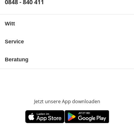
Telefonnummer:
0848 - 840 411
Öffnet Telefon-Client
Witt
Service
Beratung
Jetzt unsere App downloaden
Öffnet in neue
Öffnet in neuem Fenster
Öffnet in neuem Fenster