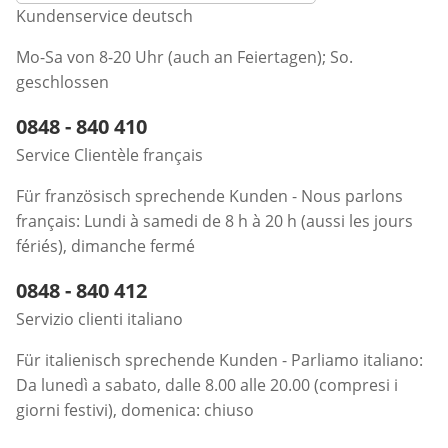
Kundenservice deutsch
Mo-Sa von 8-20 Uhr (auch an Feiertagen); So.
geschlossen
Telefonnummer:
0848 - 840 410
Öffnet Telefon-Client
Service Clientèle français
Für französisch sprechende Kunden - Nous parlons
français: Lundi à samedi de 8 h à 20 h (aussi les jours
fériés), dimanche fermé
Telefonnummer:
0848 - 840 412
Öffnet Telefon-Client
Servizio clienti italiano
Für italienisch sprechende Kunden - Parliamo italiano:
Da lunedì a sabato, dalle 8.00 alle 20.00 (compresi i
giorni festivi), domenica: chiuso