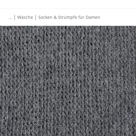
|
|
...
Wäsche
Socken & Strümpfe für Damen