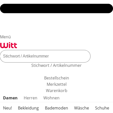
Menü
Stichwort / Artikelnummer
Bestellschein
Merkzettel
Warenkorb
Produktkategorien überspringen
Damen
Herren
Wohnen
Neu!
Bekleidung
Bademoden
Wäsche
Schuhe