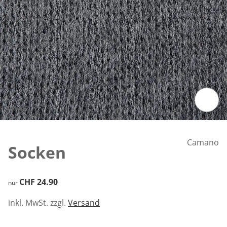
2 Paar
Zum Vergrössern auf das Bild klicken
Camano
Socken
CHF 24.90
CHF 24.90
nur
inkl. MwSt. zzgl.
Versand