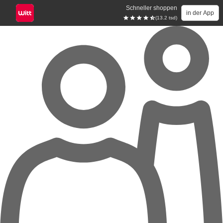
Schneller shoppen
in der App
(13.2 tsd)
Zum Hauptinhalt springen