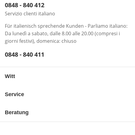
Telefonnummer:
0848 - 840 412
Öffnet Telefon-Client
Servizio clienti italiano
Für italienisch sprechende Kunden - Parliamo italiano:
Da lunedì a sabato, dalle 8.00 alle 20.00 (compresi i
giorni festivi), domenica: chiuso
Telefonnummer:
0848 - 840 411
Öffnet Telefon-Client
Witt
Service
Beratung