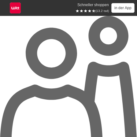
Schneller shoppen
in der App
(13.2 tsd)
Zum Hauptinhalt springen