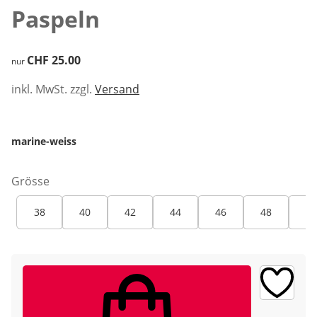
Paspeln
CHF 25.00
CHF 25.00
nur
inkl. MwSt. zzgl.
Versand
marine-weiss
Grösse
38
40
42
44
46
48
50