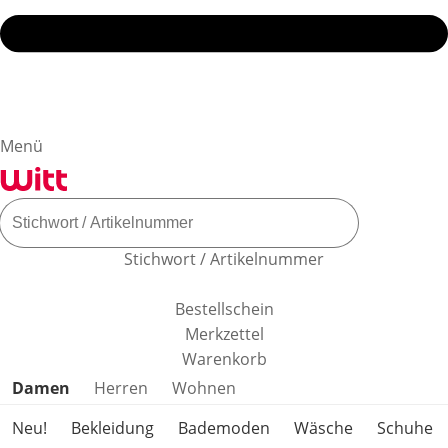
Menü
Stichwort / Artikelnummer
Bestellschein
Merkzettel
Warenkorb
Produktkategorien überspringen
Damen
Herren
Wohnen
Neu!
Bekleidung
Bademoden
Wäsche
Schuhe