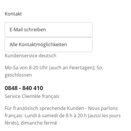
Kontakt
E-Mail schreiben
Öffnet E-Mail-Client
Alle Kontaktmöglichkeiten
Kundenservice deutsch
Mo-Sa von 8-20 Uhr (auch an Feiertagen); So.
geschlossen
Telefonnummer:
0848 - 840 410
Öffnet Telefon-Client
Service Clientèle français
Für französisch sprechende Kunden - Nous parlons
français: Lundi à samedi de 8 h à 20 h (aussi les jours
fériés), dimanche fermé