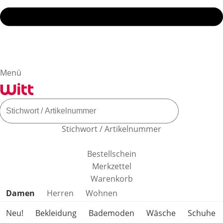
Menü
Stichwort / Artikelnummer
Bestellschein
Merkzettel
Warenkorb
Produktkategorien überspringen
Damen
Herren
Wohnen
Neu!
Bekleidung
Bademoden
Wäsche
Schuhe