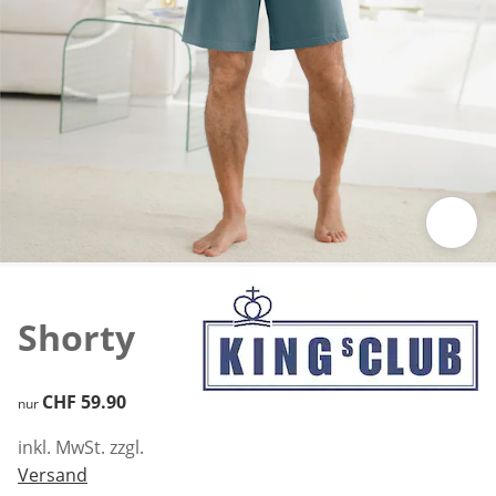
Zum Vergrössern auf das Bild klicken
Shorty
CHF 59.90
CHF 59.90
nur
inkl. MwSt. zzgl.
Versand