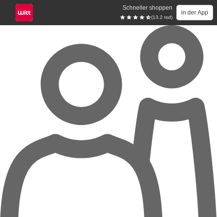
Schneller shoppen
in der App
(13.2 tsd)
Zum Hauptinhalt springen