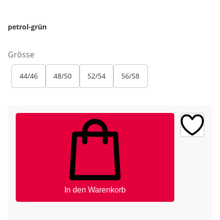
petrol-grün
Grösse
44/46
48/50
52/54
56/58
In den Warenkorb