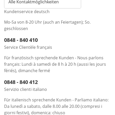
Alle Kontaktmöglichkeiten
Kundenservice deutsch
Mo-Sa von 8-20 Uhr (auch an Feiertagen); So.
geschlossen
Telefonnummer:
0848 - 840 410
Öffnet Telefon-Client
Service Clientèle français
Für französisch sprechende Kunden - Nous parlons
français: Lundi à samedi de 8 h à 20 h (aussi les jours
fériés), dimanche fermé
Telefonnummer:
0848 - 840 412
Öffnet Telefon-Client
Servizio clienti italiano
Für italienisch sprechende Kunden - Parliamo italiano:
Da lunedì a sabato, dalle 8.00 alle 20.00 (compresi i
giorni festivi), domenica: chiuso