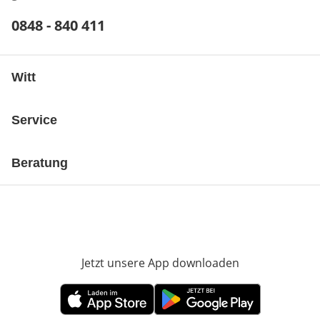
Telefonnummer:
0848 - 840 411
Öffnet Telefon-Client
Witt
Service
Beratung
Jetzt unsere App downloaden
Öffnet in neue
Öffnet in neuem Fenster
Öffnet in neuem Fenster