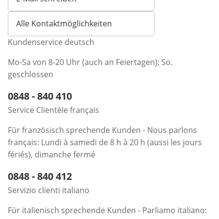
Öffnet E-Mail-Client
Alle Kontaktmöglichkeiten
Kundenservice deutsch
Mo-Sa von 8-20 Uhr (auch an Feiertagen); So.
geschlossen
Telefonnummer:
0848 - 840 410
Öffnet Telefon-Client
Service Clientèle français
Für französisch sprechende Kunden - Nous parlons
français: Lundi à samedi de 8 h à 20 h (aussi les jours
fériés), dimanche fermé
Telefonnummer:
0848 - 840 412
Öffnet Telefon-Client
Servizio clienti italiano
Für italienisch sprechende Kunden - Parliamo italiano: