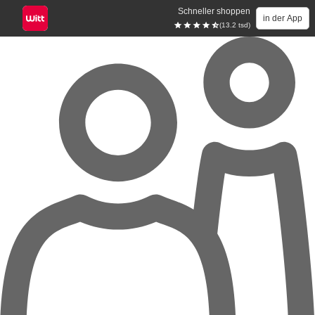
Schneller shoppen
in der App
(13.2 tsd)
Zum Hauptinhalt springen