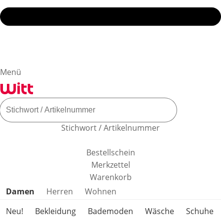
Menü
Stichwort / Artikelnummer
Bestellschein
Merkzettel
Warenkorb
Produktkategorien überspringen
Damen
Herren
Wohnen
Neu!
Bekleidung
Bademoden
Wäsche
Schuhe