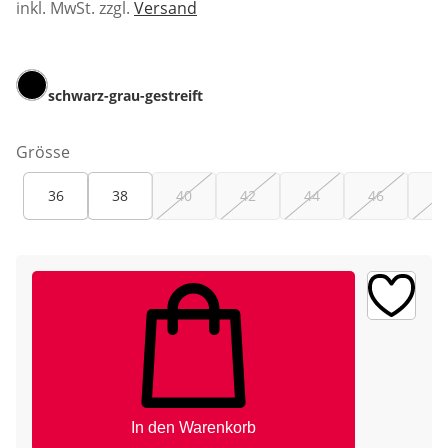
inkl. MwSt. zzgl.
Versand
schwarz-grau-gestreift
Grösse
36
38
40
42
44
46
48
In den Warenkorb