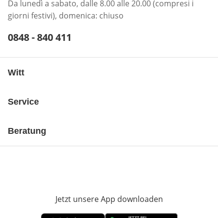
Da lunedì a sabato, dalle 8.00 alle 20.00 (compresi i
giorni festivi), domenica: chiuso
Telefonnummer:
0848 - 840 411
Öffnet Telefon-Client
Witt
Service
Beratung
Jetzt unsere App downloaden
Öffnet in neue