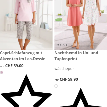
2 Stück
CHF 39.00
Capri-Schlafanzug mit
CHF 59.90
Nachthemd in Uni und
Akzenten im Leo-Dessin
Tupfenprint
CHF 39.00
CHF 39.00
nur
wäschepur
CHF 59.90
CHF 59.90
nur