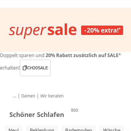
Doppelt sparen und
20% Rabatt zusätzlich auf SALE
*
erhalten!
CH20SALE
|
|
...
Damen
Wir beraten
Produkte
800
Schöner Schlafen
Weitere Kategorien überspringen
Neu!
Bekleidung
Bademoden
Wäsche