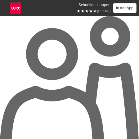
Schneller shoppen
in der App
(13.2 tsd)
Zum Hauptinhalt springen