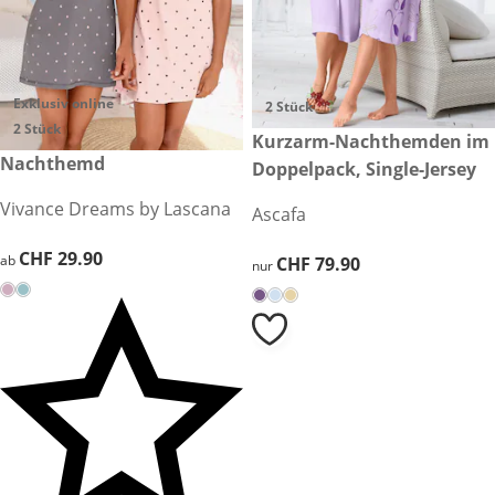
Exklusiv online
2 Stück
2 Stück
CHF 79.90
Kurzarm-Nachthemden im
CHF 29.90
Nachthemd
Doppelpack, Single-Jersey
Vivance Dreams by Lascana
Ascafa
CHF 29.90
CHF 29.90
ab
CHF 79.90
CHF 79.90
nur