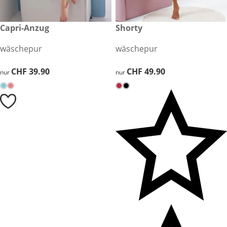
CHF 39.90
Capri-Anzug
CHF 49.90
Shorty
wäschepur
wäschepur
CHF 39.90
CHF 39.90
CHF 49.90
CHF 49.90
nur
nur