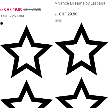
Vivance Dreams by Lascana
reduzierter Preis CHF 49.90, vorheriger Preis: CHF 79.90
CHF 49.90
CHF 79.90
ab
CHF 29.90
CHF 29.90
ab
Sale
-20% Extra