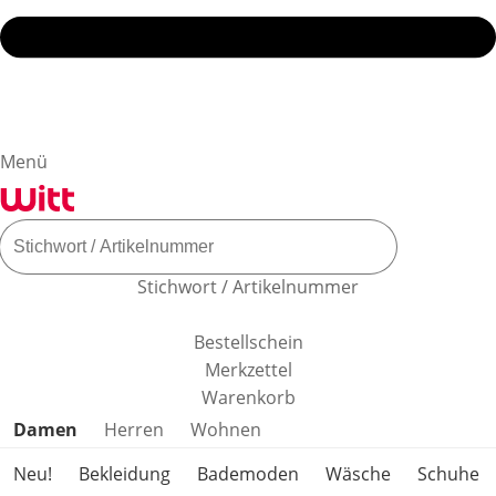
Menü
Stichwort / Artikelnummer
Bestellschein
Merkzettel
Warenkorb
Produktkategorien überspringen
Damen
Herren
Wohnen
Neu!
Bekleidung
Bademoden
Wäsche
Schuhe