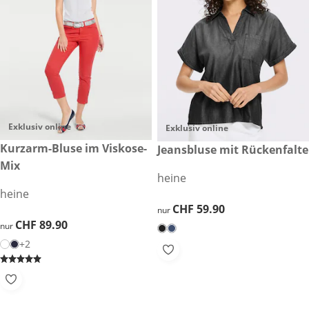
Exklusiv online
Exklusiv online
CHF 89.90
Kurzarm-Bluse im Viskose-
CHF 59.90
Jeansbluse mit Rückenfalte
Mix
heine
heine
CHF 59.90
CHF 59.90
nur
CHF 89.90
CHF 89.90
nur
+2