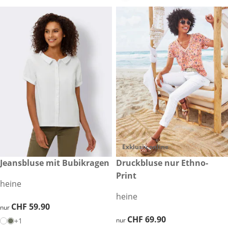
Exklusiv online
CHF 59.90
Jeansbluse mit Bubikragen
CHF 69.90
Druckbluse nur Ethno-
Print
heine
heine
CHF 59.90
CHF 59.90
nur
CHF 69.90
CHF 69.90
+1
nur