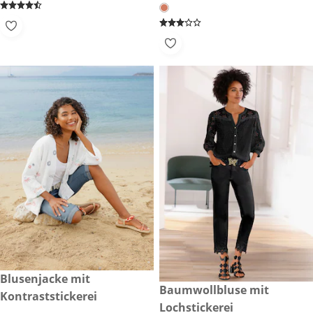
CHF 119.00
Blusenjacke mit
CHF 89.90
Baumwollbluse mit
Kontraststickerei
Lochstickerei