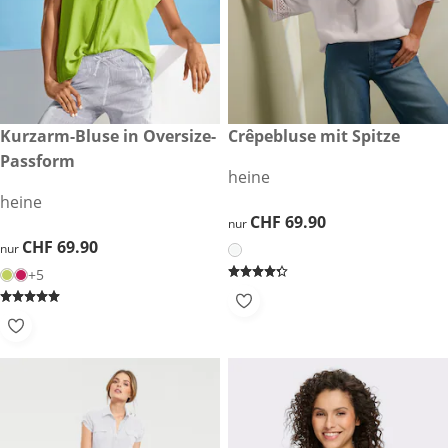
CHF 69.90
Kurzarm-Bluse in Oversize-
CHF 69.90
Crêpebluse mit Spitze
Passform
heine
heine
CHF 69.90
CHF 69.90
nur
CHF 69.90
CHF 69.90
nur
+5