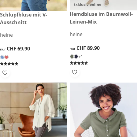
Exklusiv online
CHF 89.90
Hemdbluse im Baumwoll-
CHF 69.90
Schlupfbluse mit V-
Leinen-Mix
Ausschnitt
heine
heine
CHF 89.90
CHF 89.90
CHF 69.90
CHF 69.90
nur
nur
+1