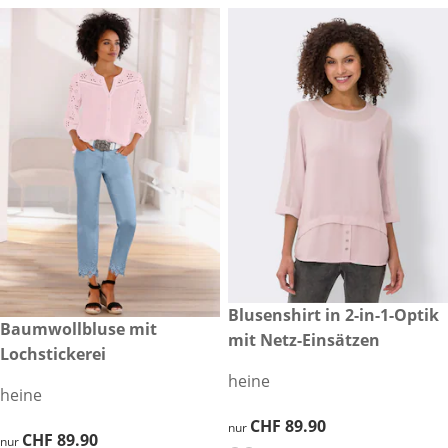
CHF 89.90
Blusenshirt in 2-in-1-Optik
CHF 89.90
Baumwollbluse mit
mit Netz-Einsätzen
Lochstickerei
heine
heine
CHF 89.90
CHF 89.90
nur
CHF 89.90
CHF 89.90
nur