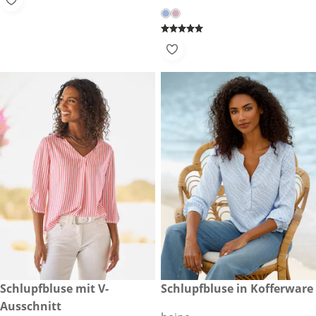
CHF 69.90
Schlupfbluse mit V-
CHF 69.90
Schlupfbluse in Kofferware
Ausschnitt