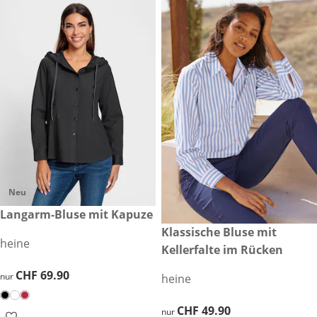
Neu
CHF 69.90
Langarm-Bluse mit Kapuze
CHF 49.90
Klassische Bluse mit
heine
Kellerfalte im Rücken
CHF 69.90
CHF 69.90
nur
heine
CHF 49.90
CHF 49.90
nur