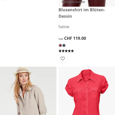
Exklusiv online
CHF 119.00
Blusenshirt im Blüten-
Dessin
heine
CHF 119.00
CHF 119.00
nur