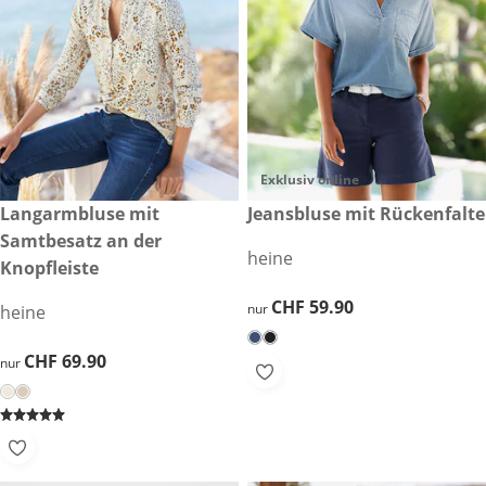
Exklusiv online
CHF 69.90
Langarmbluse mit
CHF 59.90
Jeansbluse mit Rückenfalte
Samtbesatz an der
heine
Knopfleiste
CHF 59.90
CHF 59.90
nur
heine
CHF 69.90
CHF 69.90
nur