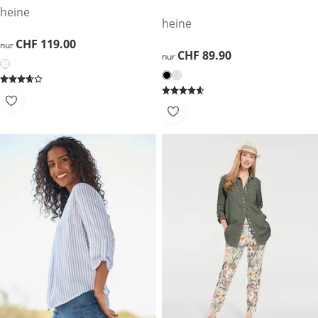
heine
heine
CHF 119.00
CHF 119.00
nur
CHF 89.90
CHF 89.90
nur