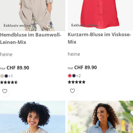
Exklusiv online
Exklusiv online
CHF 89.90
Kurzarm-Bluse im Viskose-
CHF 89.90
Hemdbluse im Baumwoll-
Mix
Leinen-Mix
heine
heine
CHF 89.90
CHF 89.90
CHF 89.90
CHF 89.90
nur
nur
+2
+1