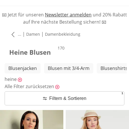
📧 Jetzt für unseren
Newsletter anmelden
und 20% Rabatt
auf Ihre nächste Bestellung sichern! 📧
|
|
...
Damen
Damenbekleidung
Produkte
170
Heine Blusen
Weitere Kategorien überspringen
Blusenjacken
Blusen mit 3/4-Arm
Blusenshirts
heine
Alle Filter zurücksetzen
1
Filtern & Sortieren