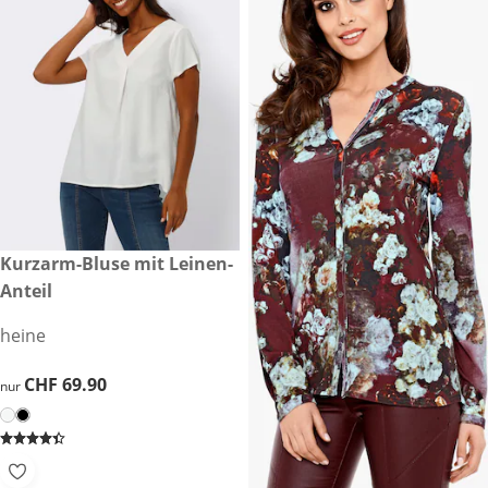
CHF 69.90
Kurzarm-Bluse mit Leinen-
Anteil
heine
CHF 69.90
CHF 69.90
nur