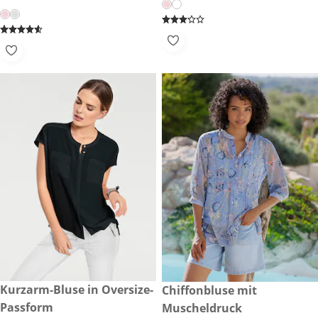
CHF 69.90
Kurzarm-Bluse in Oversize-
CHF 89.90
Chiffonbluse mit
Passform
Muscheldruck