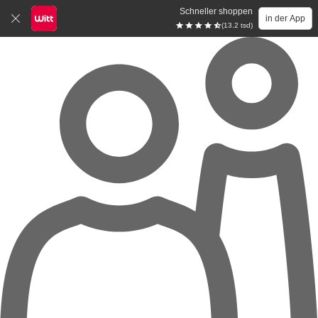
Schneller shoppen
in der App
(13.2 tsd)
Zum Hauptinhalt springen