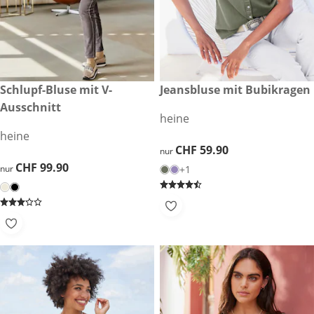
CHF 99.90
Schlupf-Bluse mit V-
CHF 59.90
Jeansbluse mit Bubikragen
Ausschnitt
heine
heine
CHF 59.90
CHF 59.90
nur
CHF 99.90
CHF 99.90
nur
+1