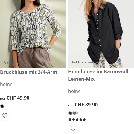
Exklusiv online
Neu
CHF 89.90
Hemdbluse im Baumwoll-
CHF 49.90
Druckbluse mit 3/4-Arm
Leinen-Mix
heine
heine
CHF 49.90
CHF 49.90
nur
CHF 89.90
CHF 89.90
nur
+1