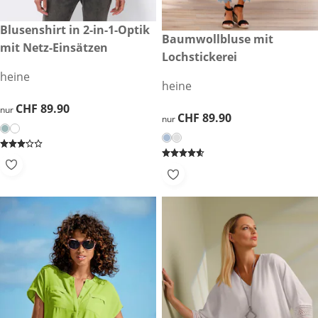
CHF 89.90
Blusenshirt in 2-in-1-Optik
CHF 89.90
Baumwollbluse mit
mit Netz-Einsätzen
Lochstickerei
heine
heine
CHF 89.90
CHF 89.90
nur
CHF 89.90
CHF 89.90
nur