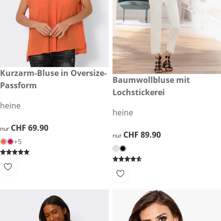
CHF 69.90
Kurzarm-Bluse in Oversize-
CHF 89.90
Baumwollbluse mit
Passform
Lochstickerei
heine
heine
CHF 69.90
CHF 69.90
nur
CHF 89.90
CHF 89.90
nur
+5