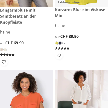
Exklusiv online
CHF 89.90
Kurzarm-Bluse im Viskose-
CHF 69.90
Langarmbluse mit
Mix
Samtbesatz an der
Knopfleiste
heine
heine
CHF 89.90
CHF 89.90
nur
CHF 69.90
CHF 69.90
+2
nur