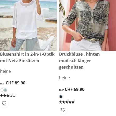
CHF 89.90
Blusenshirt in 2-in-1-Optik
CHF 69.90
Druckbluse , hinten
mit Netz-Einsätzen
modisch länger
geschnitten
heine
heine
CHF 89.90
CHF 89.90
nur
CHF 69.90
CHF 69.90
nur