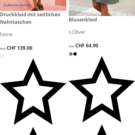
Exklusiv online
CHF 139.00
Druckkleid mit seitlichen
CHF 64.90
Blusenkleid
Nahttaschen
s.Oliver
heine
CHF 64.90
CHF 64.90
nur
CHF 139.00
CHF 139.00
nur