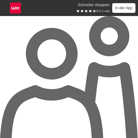
Schneller shoppen
in der App
(13.2 tsd)
Zum Hauptinhalt springen