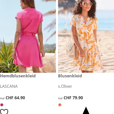
Neu
CHF 64.90
Hemdblusenkleid
CHF 79.90
Blusenkleid
LASCANA
s.Oliver
CHF 64.90
CHF 64.90
CHF 79.90
CHF 79.90
nur
nur