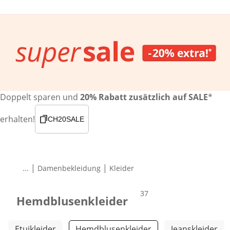
Doppelt sparen und
20% Rabatt zusätzlich auf SALE
*
erhalten!
CH20SALE
|
|
...
Damenbekleidung
Kleider
Produkte
37
Hemdblusenkleider
Weitere Kategorien überspringen
Etuikleider
Hemdblusenkleider
Jeanskleider