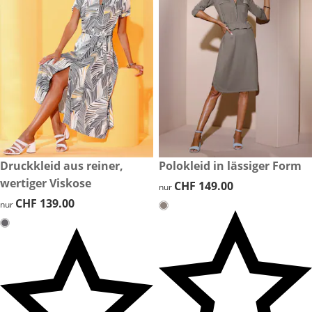
CHF 139.00
Druckkleid aus reiner,
CHF 149.00
Polokleid in lässiger Form
wertiger Viskose
CHF 149.00
CHF 149.00
nur
CHF 139.00
CHF 139.00
nur