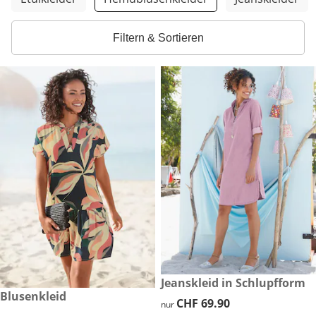
Filtern & Sortieren
CHF 69.90
Jeanskleid in Schlupfform
CHF 79.90
Blusenkleid
CHF 69.90
CHF 69.90
nur