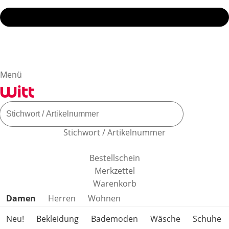
Menü
Stichwort / Artikelnummer
Bestellschein
Merkzettel
Warenkorb
Produktkategorien überspringen
Damen
Herren
Wohnen
Neu!
Bekleidung
Bademoden
Wäsche
Schuhe