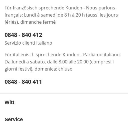
Für französisch sprechende Kunden - Nous parlons
français: Lundi à samedi de 8 h à 20 h (aussi les jours
fériés), dimanche fermé
Telefonnummer:
0848 - 840 412
Öffnet Telefon-Client
Servizio clienti italiano
Für italienisch sprechende Kunden - Parliamo italiano:
Da lunedì a sabato, dalle 8.00 alle 20.00 (compresi i
giorni festivi), domenica: chiuso
Telefonnummer:
0848 - 840 411
Öffnet Telefon-Client
Witt
Service