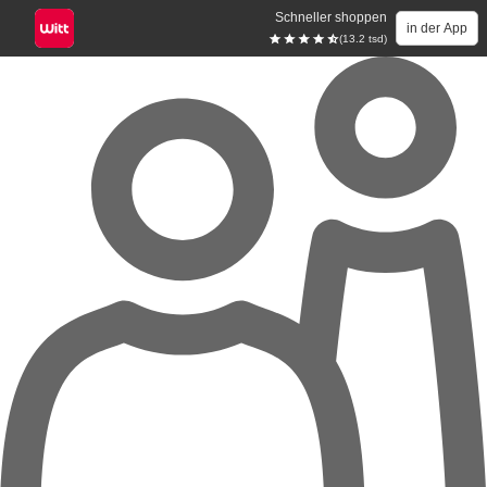
Schneller shoppen
in der App
(13.2 tsd)
Zum Hauptinhalt springen