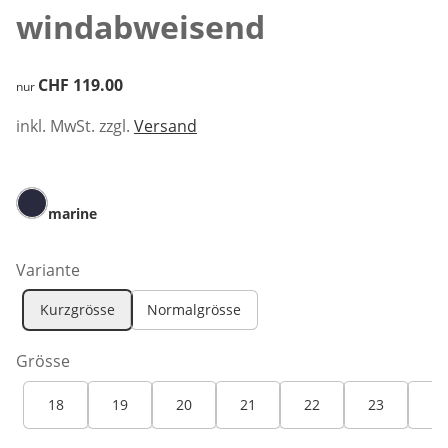
windabweisend
CHF 119.00
CHF 119.00
nur
inkl. MwSt. zzgl.
Versand
marine
Variante
Kurzgrösse
Normalgrösse
Grösse
18
19
20
21
22
23
24