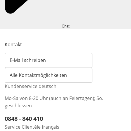
Chat
Kontakt
E-Mail schreiben
Öffnet E-Mail-Client
Alle Kontaktmöglichkeiten
Kundenservice deutsch
Mo-Sa von 8-20 Uhr (auch an Feiertagen); So.
geschlossen
Telefonnummer:
0848 - 840 410
Öffnet Telefon-Client
Service Clientèle français