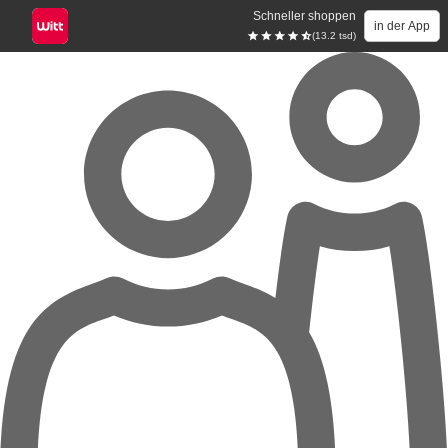
Schneller shoppen
in der App
(13.2 tsd)
Zum Hauptinhalt springen