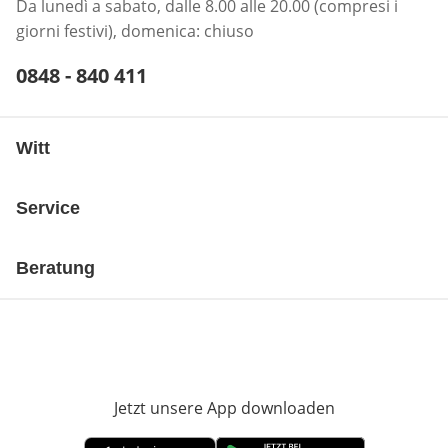
Da lunedì a sabato, dalle 8.00 alle 20.00 (compresi i
giorni festivi), domenica: chiuso
Telefonnummer:
0848 - 840 411
Öffnet Telefon-Client
Witt
Service
Beratung
Jetzt unsere App downloaden
Öffnet in neue