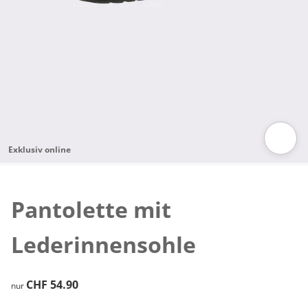
Exklusiv online
Zum Vergrössern auf das Bild klicken
Pantolette mit
Lederinnensohle
CHF 54.90
CHF 54.90
nur