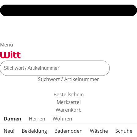
Menü
Stichwort / Artikelnummer
Bestellschein
Merkzettel
Warenkorb
Produktkategorien überspringen
Damen
Herren
Wohnen
Neu!
Bekleidung
Bademoden
Wäsche
Schuhe