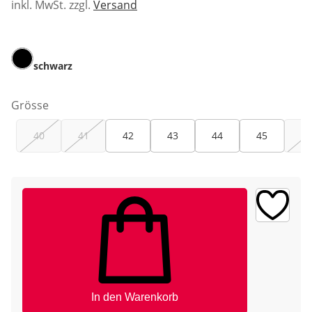
inkl. MwSt. zzgl.
Versand
schwarz
Grösse
40
41
42
43
44
45
46
In den Warenkorb