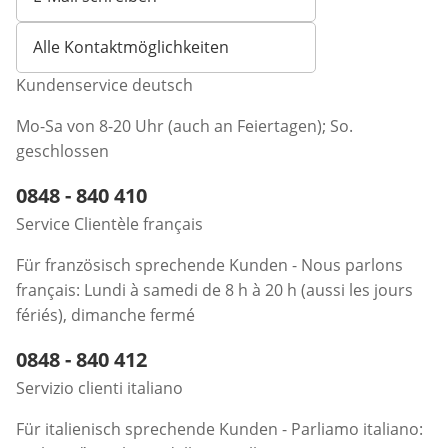
Öffnet E-Mail-Client
Alle Kontaktmöglichkeiten
Kundenservice deutsch
Mo-Sa von 8-20 Uhr (auch an Feiertagen); So.
geschlossen
Telefonnummer:
0848 - 840 410
Öffnet Telefon-Client
Service Clientèle français
Für französisch sprechende Kunden - Nous parlons
français: Lundi à samedi de 8 h à 20 h (aussi les jours
fériés), dimanche fermé
Telefonnummer:
0848 - 840 412
Öffnet Telefon-Client
Servizio clienti italiano
Für italienisch sprechende Kunden - Parliamo italiano: