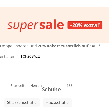
Doppelt sparen und
20% Rabatt zusätzlich auf SALE
*
erhalten!
CH20SALE
|
Startseite
Herren
Produkte
166
Schuhe
Weitere Kategorien überspringen
Strassenschuhe
Hausschuhe