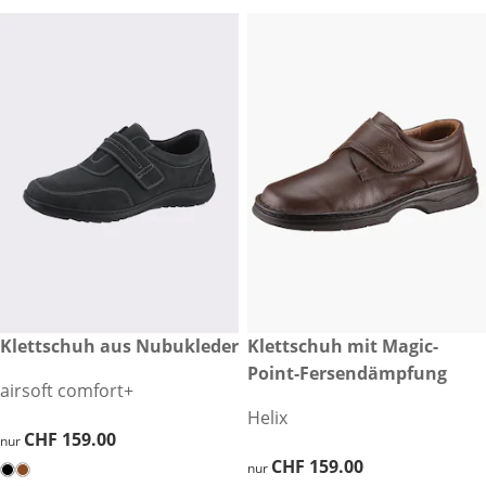
CHF 159.00
Klettschuh aus Nubukleder
CHF 159.00
Klettschuh mit Magic-
Point-Fersendämpfung
airsoft comfort+
Helix
CHF 159.00
CHF 159.00
nur
CHF 159.00
CHF 159.00
nur