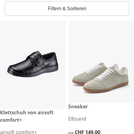
Filtern & Sortieren
CHF 149.00
Sneaker
CHF 139.00
Klettschuh von airsoft
Elbsand
comfort+
airsoft comfort+
CHF 149.00
CHF 149.00
nur