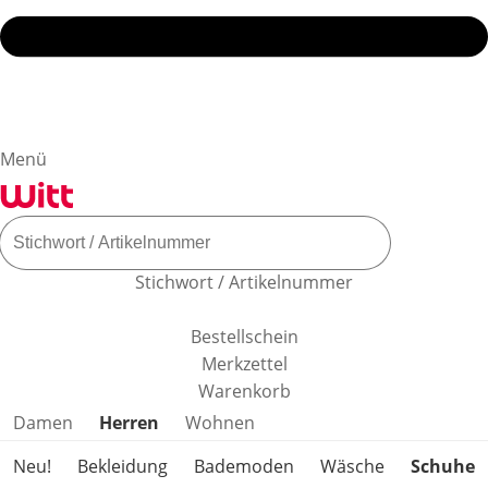
Menü
Stichwort / Artikelnummer
Bestellschein
Merkzettel
Warenkorb
Produktkategorien überspringen
Damen
Herren
Wohnen
Neu!
Bekleidung
Bademoden
Wäsche
Schuhe