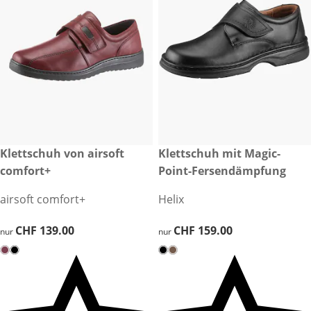
CHF 139.00
Klettschuh von airsoft
CHF 159.00
Klettschuh mit Magic-
comfort+
Point-Fersendämpfung
airsoft comfort+
Helix
CHF 139.00
CHF 139.00
CHF 159.00
CHF 159.00
nur
nur