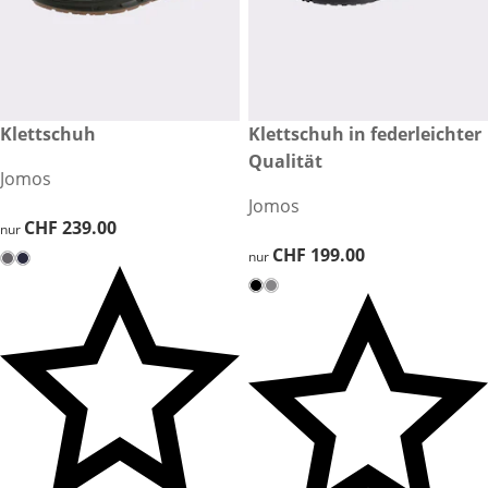
CHF 239.00
Klettschuh
CHF 199.00
Klettschuh in federleichter
Qualität
Jomos
Jomos
CHF 239.00
CHF 239.00
nur
CHF 199.00
CHF 199.00
nur