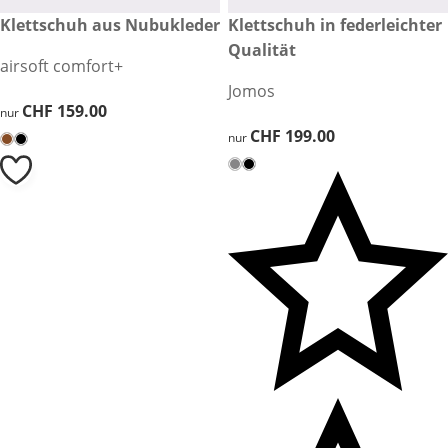
CHF 159.00
Klettschuh aus Nubukleder
CHF 199.00
Klettschuh in federleichter
Qualität
airsoft comfort+
Jomos
CHF 159.00
CHF 159.00
nur
CHF 199.00
CHF 199.00
nur