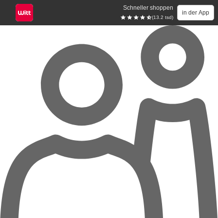
Schneller shoppen
in der App
(13.2 tsd)
Zum Hauptinhalt springen