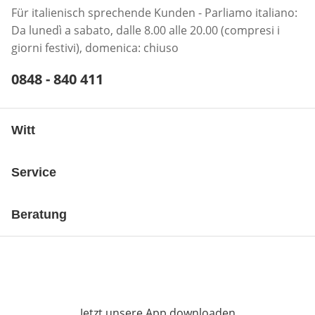
Für italienisch sprechende Kunden - Parliamo italiano:
Da lunedì a sabato, dalle 8.00 alle 20.00 (compresi i
giorni festivi), domenica: chiuso
Telefonnummer:
0848 - 840 411
Öffnet Telefon-Client
Witt
Service
Beratung
Jetzt unsere App downloaden
Öffnet in neue