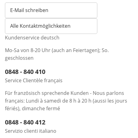
E-Mail schreiben
Öffnet E-Mail-Client
Alle Kontaktmöglichkeiten
Kundenservice deutsch
Mo-Sa von 8-20 Uhr (auch an Feiertagen); So.
geschlossen
Telefonnummer:
0848 - 840 410
Öffnet Telefon-Client
Service Clientèle français
Für französisch sprechende Kunden - Nous parlons
français: Lundi à samedi de 8 h à 20 h (aussi les jours
fériés), dimanche fermé
Telefonnummer:
0848 - 840 412
Öffnet Telefon-Client
Servizio clienti italiano