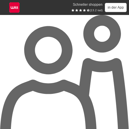
Schneller shoppen
in der App
(13.2 tsd)
Zum Hauptinhalt springen