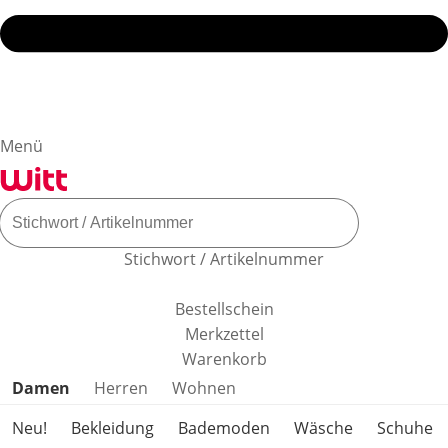
Menü
Stichwort / Artikelnummer
Bestellschein
Merkzettel
Warenkorb
Produktkategorien überspringen
Damen
Herren
Wohnen
Neu!
Bekleidung
Bademoden
Wäsche
Schuhe