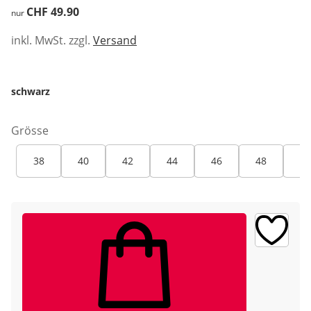
CHF 49.90
CHF 49.90
nur
inkl. MwSt. zzgl.
Versand
schwarz
Grösse
38
40
42
44
46
48
50