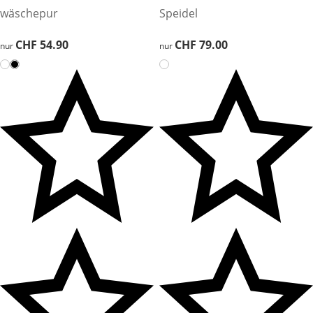
wäschepur
Speidel
CHF 54.90
CHF 54.90
CHF 79.00
CHF 79.00
nur
nur