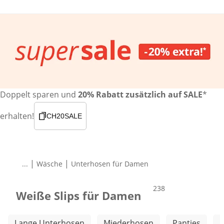
Doppelt sparen und
20% Rabatt zusätzlich auf SALE
*
erhalten!
CH20SALE
|
|
...
Wäsche
Unterhosen für Damen
Produkte
238
Weiße Slips für Damen
Weitere Kategorien überspringen
Lange Unterhosen
Miederhosen
Panties
S