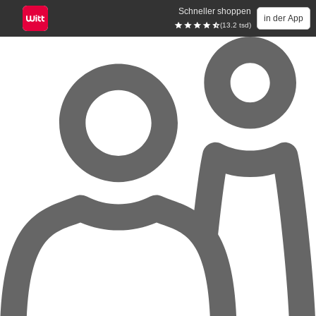
Schneller shoppen
in der App
(13.2 tsd)
Zum Hauptinhalt springen