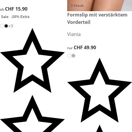
3 Stück
CHF 15.90
CHF 15.90
ab
CHF 49.90
Formslip mit verstärktem
Sale
-20% Extra
Vorderteil
+3
Viania
CHF 49.90
CHF 49.90
nur