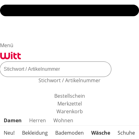
Menü
Stichwort / Artikelnummer
Bestellschein
Merkzettel
Warenkorb
Produktkategorien überspringen
Damen
Herren
Wohnen
Neu!
Bekleidung
Bademoden
Wäsche
Schuhe