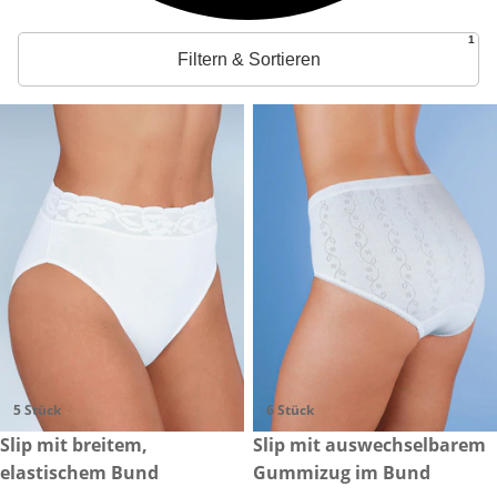
1
Filtern & Sortieren
5 Stück
6 Stück
CHF 54.90
Slip mit breitem,
CHF 79.00
Slip mit auswechselbarem
elastischem Bund
Gummizug im Bund