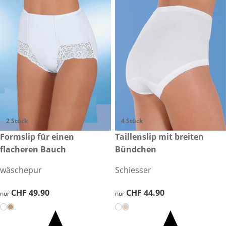
2 Stück
4 Stück
CHF 49.90
Formslip für einen
CHF 44.90
Taillenslip mit breiten
flacheren Bauch
Bündchen
wäschepur
Schiesser
CHF 49.90
CHF 49.90
CHF 44.90
CHF 44.90
nur
nur