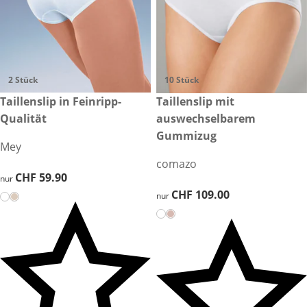
2 Stück
10 Stück
CHF 59.90
Taillenslip in Feinripp-
CHF 109.00
Taillenslip mit
Qualität
auswechselbarem
Gummizug
Mey
comazo
CHF 59.90
CHF 59.90
nur
CHF 109.00
CHF 109.00
nur