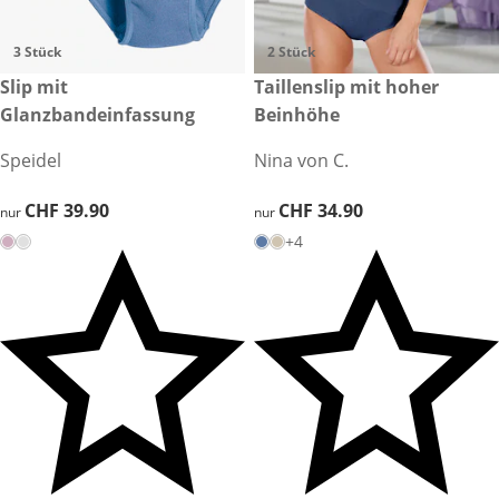
3 Stück
2 Stück
CHF 39.90
Slip mit
CHF 34.90
Taillenslip mit hoher
Glanzbandeinfassung
Beinhöhe
Speidel
Nina von C.
CHF 39.90
CHF 39.90
CHF 34.90
CHF 34.90
nur
nur
+4