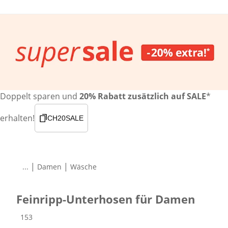
Doppelt sparen und
20% Rabatt zusätzlich auf SALE
*
erhalten!
CH20SALE
|
|
...
Damen
Wäsche
Feinripp-Unterhosen für Damen
Produkte
153