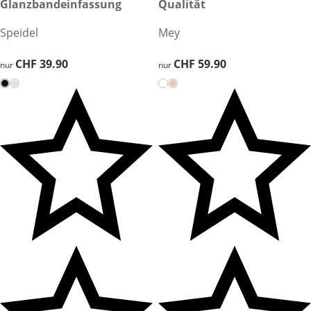
Glanzbandeinfassung
Qualität
Speidel
Mey
CHF 39.90
CHF 39.90
CHF 59.90
CHF 59.90
nur
nur