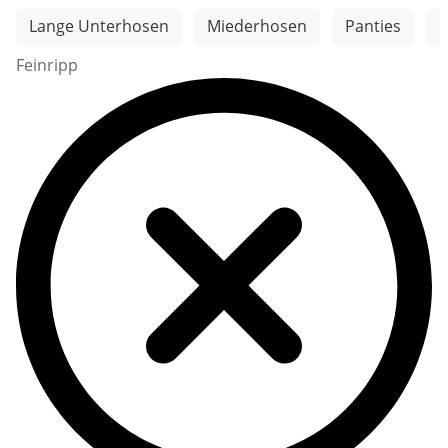
Weitere Kategorien überspringen
Lange Unterhosen
Miederhosen
Panties
S
Feinripp