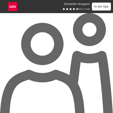
Schneller shoppen
in der App
(13.2 tsd)
Zum Hauptinhalt springen