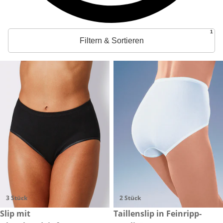
1
Filtern & Sortieren
3 Stück
2 Stück
CHF 39.90
Slip mit
CHF 59.90
Taillenslip in Feinripp-