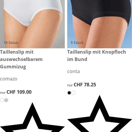
10 Stück
5 Stück
CHF 109.00
Taillenslip mit
CHF 78.25
Taillenslip mit Knopfloch
auswechselbarem
im Bund
Gummizug
conta
comazo
CHF 78.25
CHF 78.25
nur
CHF 109.00
CHF 109.00
nur