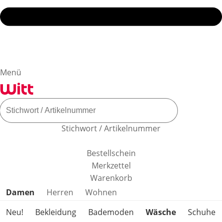
Menü
Stichwort / Artikelnummer
Bestellschein
Merkzettel
Warenkorb
Produktkategorien überspringen
Damen
Herren
Wohnen
Neu!
Bekleidung
Bademoden
Wäsche
Schuhe