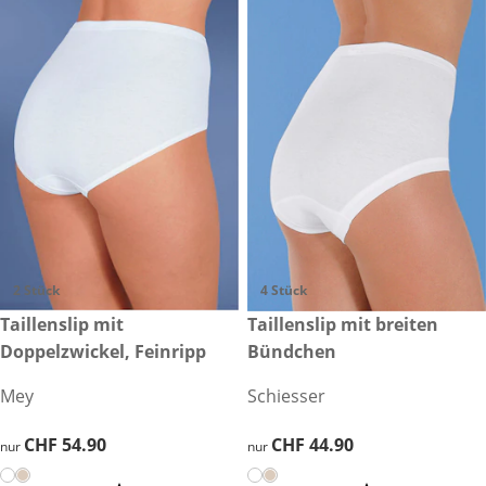
2 Stück
4 Stück
CHF 54.90
Taillenslip mit
CHF 44.90
Taillenslip mit breiten
Doppelzwickel, Feinripp
Bündchen
Mey
Schiesser
CHF 54.90
CHF 54.90
CHF 44.90
CHF 44.90
nur
nur