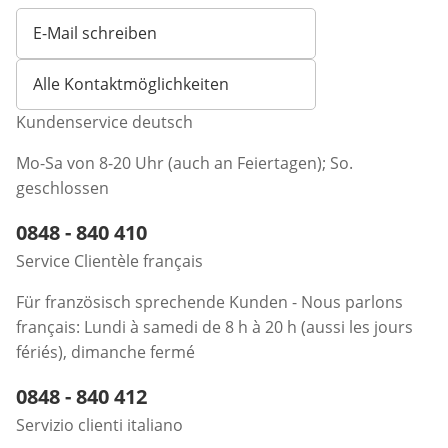
E-Mail schreiben
Öffnet E-Mail-Client
Alle Kontaktmöglichkeiten
Kundenservice deutsch
Mo-Sa von 8-20 Uhr (auch an Feiertagen); So.
geschlossen
Telefonnummer:
0848 - 840 410
Öffnet Telefon-Client
Service Clientèle français
Für französisch sprechende Kunden - Nous parlons
français: Lundi à samedi de 8 h à 20 h (aussi les jours
fériés), dimanche fermé
Telefonnummer:
0848 - 840 412
Öffnet Telefon-Client
Servizio clienti italiano