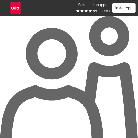
Schneller shoppen
in der App
(13.2 tsd)
Zum Hauptinhalt springen