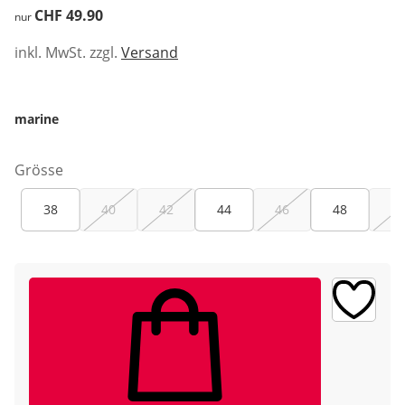
CHF 49.90
CHF 49.90
nur
inkl. MwSt. zzgl.
Versand
marine
Grösse
38
40
42
44
46
48
50