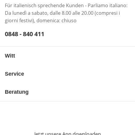
Für italienisch sprechende Kunden - Parliamo italiano:
Da lunedì a sabato, dalle 8.00 alle 20.00 (compresi i
giorni festivi), domenica: chiuso
Telefonnummer:
0848 - 840 411
Öffnet Telefon-Client
Witt
Service
Beratung
Jetzt unsere App downloaden
Öffnet in neue