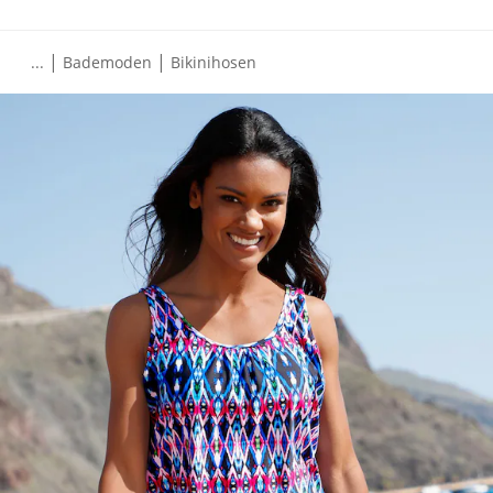
|
|
...
Bademoden
Bikinihosen