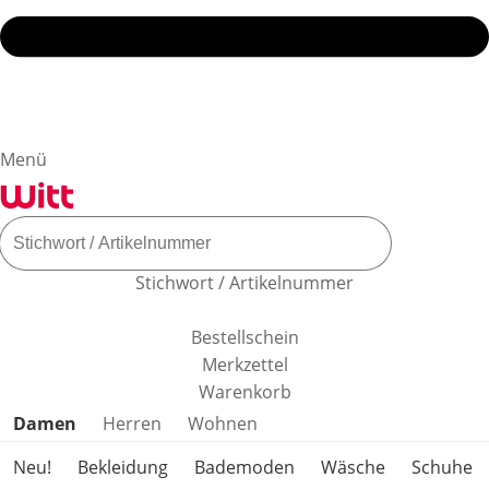
Menü
Stichwort / Artikelnummer
Bestellschein
Merkzettel
Warenkorb
Produktkategorien überspringen
Damen
Herren
Wohnen
Neu!
Bekleidung
Bademoden
Wäsche
Schuhe