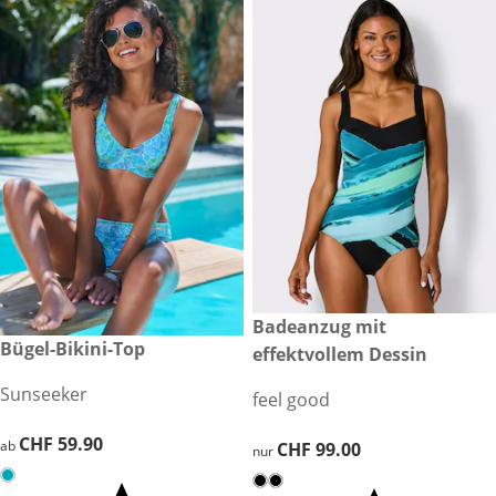
CHF 99.00
Badeanzug mit
CHF 59.90
Bügel-Bikini-Top
effektvollem Dessin
Sunseeker
feel good
CHF 59.90
CHF 59.90
ab
CHF 99.00
CHF 99.00
nur