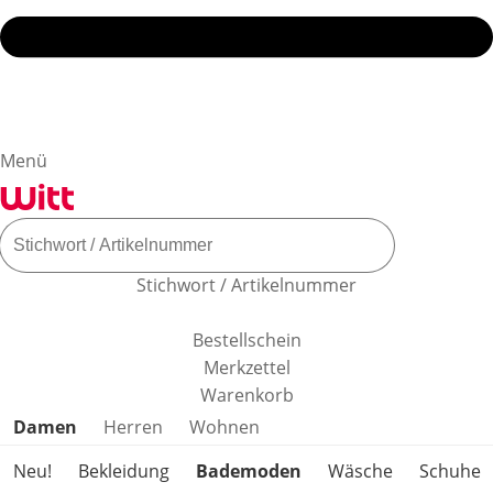
Menü
Stichwort / Artikelnummer
Bestellschein
Merkzettel
Warenkorb
Produktkategorien überspringen
Damen
Herren
Wohnen
Neu!
Bekleidung
Bademoden
Wäsche
Schuhe