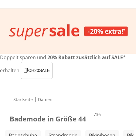
Doppelt sparen und
20% Rabatt zusätzlich auf SALE
*
erhalten!
CH20SALE
|
Startseite
Damen
Produkte
736
Bademode in Größe 44
Weitere Kategorien überspringen
Badeschuhe
Strandmode
Bikinihosen
Biki