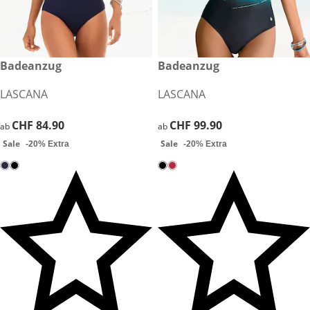
CHF 84.90
Badeanzug
CHF 99.90
Badeanzug
Sale
Sale
LASCANA
LASCANA
CHF 84.90
CHF 84.90
CHF 99.90
CHF 99.90
ab
ab
Sale
Sale
-20% Extra
-20% Extra