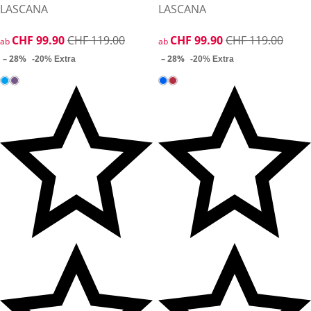
LASCANA
LASCANA
reduzierter Preis CHF 99.90, vorheriger Preis: CHF 119.00
CHF 99.90
CHF 119.00
reduzierter Preis CHF 99.90, 
CHF 99.90
CHF 119.00
ab
ab
– 28%
– 28%
-20% Extra
-20% Extra