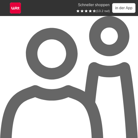
Schneller shoppen
in der App
(13.2 tsd)
Zum Hauptinhalt springen