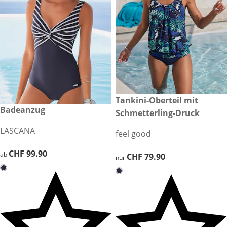
CHF 79.90
Tankini-Oberteil mit
CHF 99.90
Badeanzug
Schmetterling-Druck
LASCANA
feel good
CHF 99.90
CHF 99.90
ab
CHF 79.90
CHF 79.90
nur