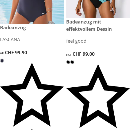
CHF 99.00
Badeanzug mit
CHF 99.90
Badeanzug
effektvollem Dessin
LASCANA
feel good
CHF 99.90
CHF 99.90
ab
CHF 99.00
CHF 99.00
nur