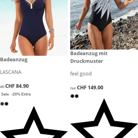
CHF 149.00
Badeanzug mit
CHF 84.90
Badeanzug
Sale
Druckmuster
LASCANA
feel good
CHF 84.90
CHF 84.90
ab
CHF 149.00
CHF 149.00
nur
Sale
-20% Extra