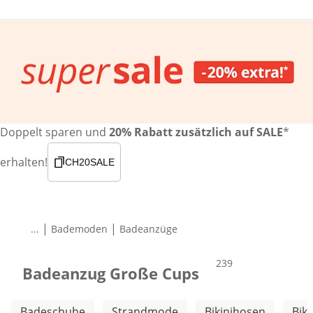
Doppelt sparen und
20% Rabatt zusätzlich auf SALE
*
erhalten!
CH20SALE
|
|
...
Bademoden
Badeanzüge
Produkte
239
Badeanzug Große Cups
Weitere Kategorien überspringen
Badeschuhe
Strandmode
Bikinihosen
Biki