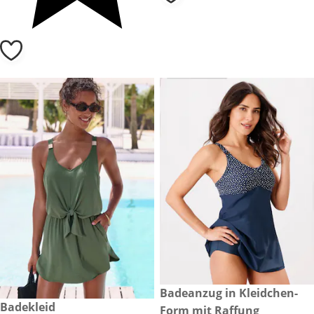
CHF 79.00
Badeanzug in Kleidchen-
CHF 99.90
Badekleid
Form mit Raffung