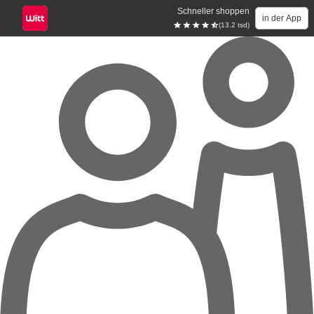
Schneller shoppen
in der App
(13.2 tsd)
Zum Hauptinhalt springen