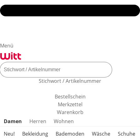
Menü
Stichwort / Artikelnummer
Bestellschein
Merkzettel
Warenkorb
Produktkategorien überspringen
Damen
Herren
Wohnen
Neu!
Bekleidung
Bademoden
Wäsche
Schuhe