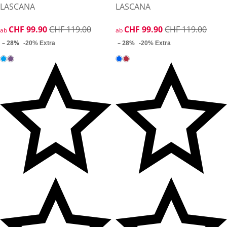
LASCANA
LASCANA
reduzierter Preis CHF 99.90, vorheriger Preis: CHF 119.00
CHF 99.90
CHF 119.00
reduzierter Preis CHF 99.90, 
CHF 99.90
CHF 119.00
ab
ab
– 28%
– 28%
-20% Extra
-20% Extra