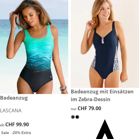
CHF 79.00
Badeanzug mit Einsätzen
CHF 99.90
Badeanzug
Sale
im Zebra-Dessin
CHF 79.00
CHF 79.00
nur
LASCANA
CHF 99.90
CHF 99.90
ab
Sale
-20% Extra