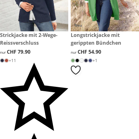
Neu
CHF 79.90
Strickjacke mit 2-Wege-
CHF 54.90
Longstrickjacke mit
Reissverschluss
gerippten Bündchen
CHF 79.90
CHF 79.90
CHF 54.90
CHF 54.90
nur
nur
+11
+1