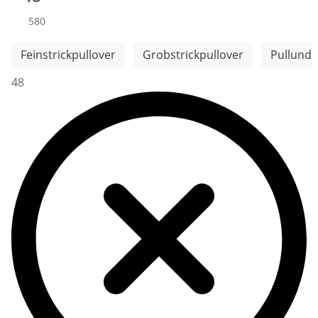
Produkte
580
Weitere Kategorien überspringen
Feinstrickpullover
Grobstrickpullover
Pullunde
48