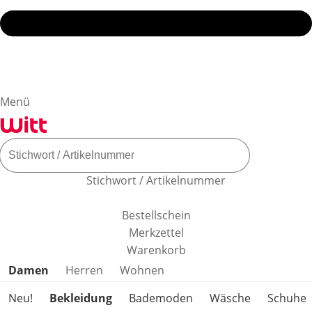
Menü
Stichwort / Artikelnummer
Bestellschein
Merkzettel
Warenkorb
Produktkategorien überspringen
Damen
Herren
Wohnen
Neu!
Bekleidung
Bademoden
Wäsche
Schuhe