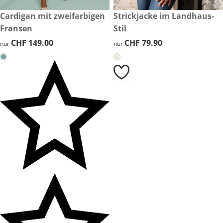
CHF 149.00
Cardigan mit zweifarbigen
CHF 79.90
Strickjacke im Landhaus-
Fransen
Stil
CHF 149.00
CHF 149.00
CHF 79.90
CHF 79.90
nur
nur