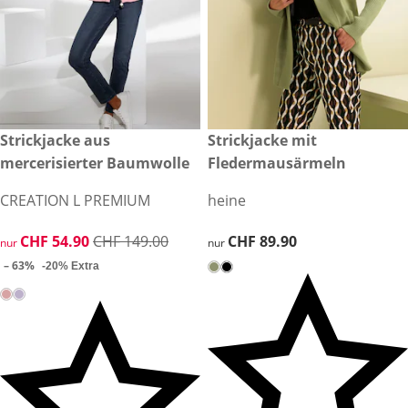
reduzierter Preis CHF 54.90, vorheriger Preis: CHF 149.00
Strickjacke aus
CHF 89.90
Strickjacke mit
-63%
mercerisierter Baumwolle
Fledermausärmeln
CREATION L PREMIUM
heine
reduzierter Preis CHF 54.90, vorheriger Preis: CHF 149.00
CHF 54.90
CHF 149.00
CHF 89.90
CHF 89.90
nur
nur
– 63%
-20% Extra