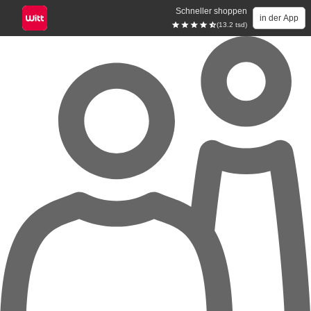
Schneller shoppen
in der App
(13.2 tsd)
Zum Hauptinhalt springen