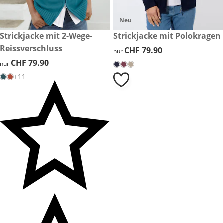
Neu
CHF 79.90
Strickjacke mit 2-Wege-
CHF 79.90
Strickjacke mit Polokragen
Reissverschluss
CHF 79.90
CHF 79.90
nur
CHF 79.90
CHF 79.90
nur
+11