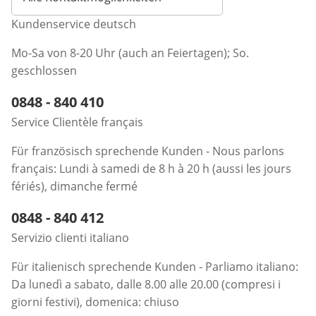
Kundenservice deutsch
Mo-Sa von 8-20 Uhr (auch an Feiertagen); So.
geschlossen
Telefonnummer:
0848 - 840 410
Öffnet Telefon-Client
Service Clientèle français
Für französisch sprechende Kunden - Nous parlons
français: Lundi à samedi de 8 h à 20 h (aussi les jours
fériés), dimanche fermé
Telefonnummer:
0848 - 840 412
Öffnet Telefon-Client
Servizio clienti italiano
Für italienisch sprechende Kunden - Parliamo italiano:
Da lunedì a sabato, dalle 8.00 alle 20.00 (compresi i
giorni festivi), domenica: chiuso