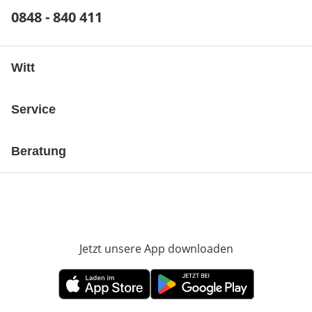
Telefonnummer:
0848 - 840 411
Öffnet Telefon-Client
Witt
Service
Beratung
Jetzt unsere App downloaden
Öffnet in neue
Öffnet in neuem Fenster
Öffnet in neuem Fenster