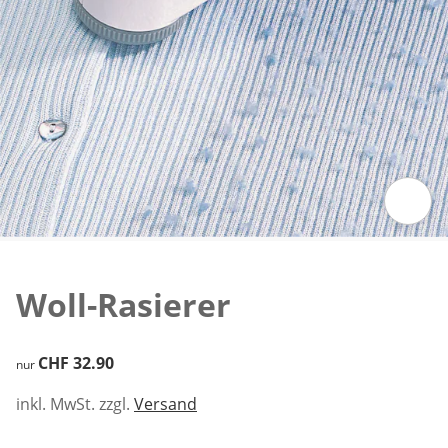
Zum Vergrössern auf das Bild klicken
Woll-Rasierer
CHF 32.90
CHF 32.90
nur
inkl. MwSt. zzgl.
Versand