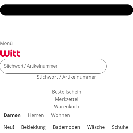
Menü
Stichwort / Artikelnummer
Bestellschein
Merkzettel
Warenkorb
Produktkategorien überspringen
Damen
Herren
Wohnen
Neu!
Bekleidung
Bademoden
Wäsche
Schuhe