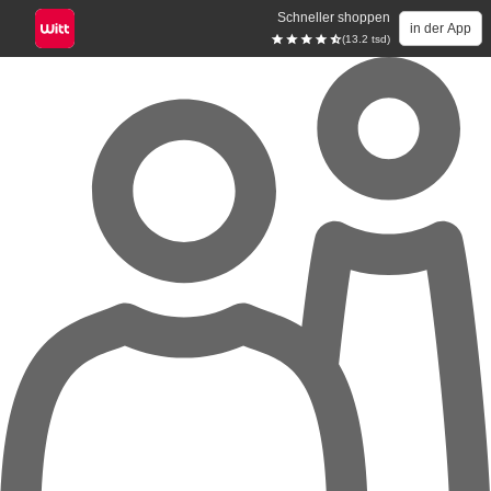
Schneller shoppen
in der App
(13.2 tsd)
Zum Hauptinhalt springen