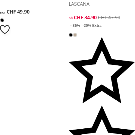
LASCANA
CHF 49.90
CHF 49.90
nur
reduzierter Preis CHF 34.90, 
CHF 34.90
CHF 47.90
ab
– 36%
-20% Extra