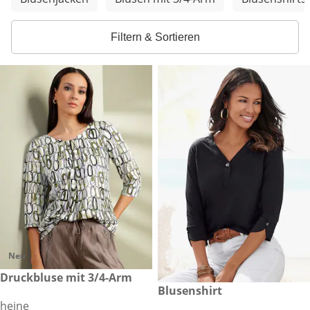
Filtern & Sortieren
Neu
CHF 49.90
Druckbluse mit 3/4-Arm
reduzierter Preis CHF 34.90, 
Blusenshirt
-36%
heine