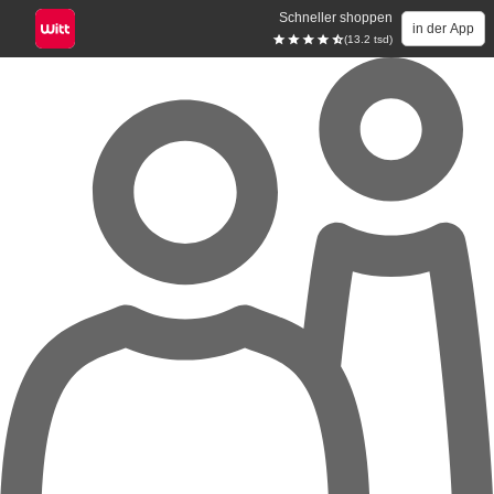
Schneller shoppen
in der App
(13.2 tsd)
Zum Hauptinhalt springen