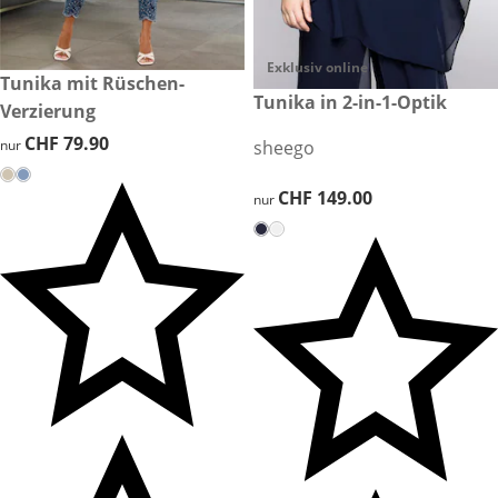
Exklusiv online
CHF 79.90
Tunika mit Rüschen-
CHF 149.00
Tunika in 2-in-1-Optik
Verzierung
CHF 79.90
CHF 79.90
nur
sheego
CHF 149.00
CHF 149.00
nur