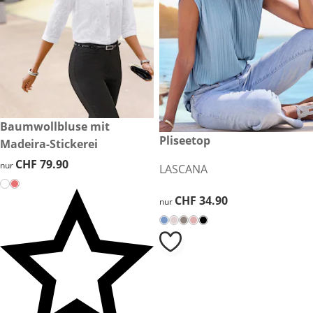
CHF 79.90
Baumwollbluse mit
CHF 34.90
Pliseetop
Madeira-Stickerei
CHF 79.90
CHF 79.90
nur
LASCANA
CHF 34.90
CHF 34.90
nur