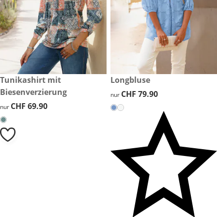
CHF 69.90
Tunikashirt mit
CHF 79.90
Longbluse
Biesenverzierung
CHF 79.90
CHF 79.90
nur
CHF 69.90
CHF 69.90
nur