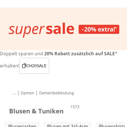
Doppelt sparen und
20% Rabatt zusätzlich auf SALE
*
erhalten!
CH20SALE
|
|
...
Damen
Damenbekleidung
Produkte
1573
Blusen & Tuniken
Weitere Kategorien überspringen
Blusenjacken
Blusen mit 3/4-Arm
Blusenshirts