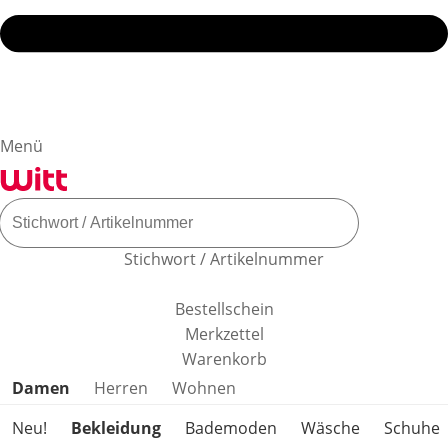
Menü
Stichwort / Artikelnummer
Bestellschein
Merkzettel
Warenkorb
Produktkategorien überspringen
Damen
Herren
Wohnen
Neu!
Bekleidung
Bademoden
Wäsche
Schuhe