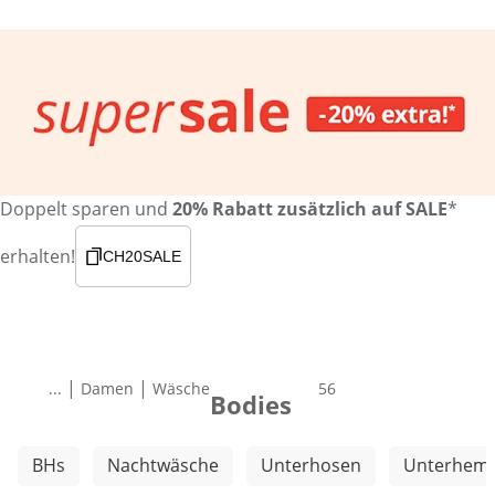
Doppelt sparen und
20% Rabatt zusätzlich auf SALE
*
erhalten!
CH20SALE
|
|
...
Damen
Wäsche
Produkte
56
Bodies
Weitere Kategorien überspringen
BHs
Nachtwäsche
Unterhosen
Unterhem