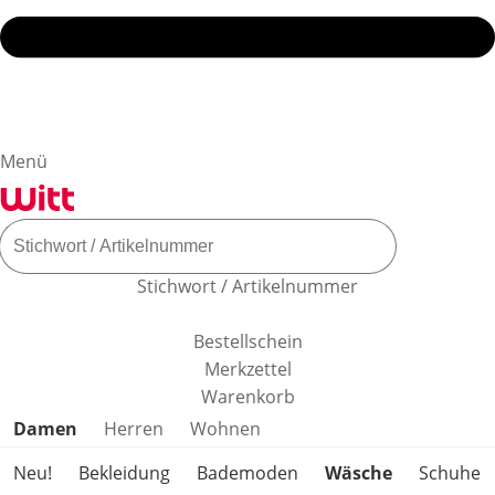
Menü
Stichwort / Artikelnummer
Bestellschein
Merkzettel
Warenkorb
Produktkategorien überspringen
Damen
Herren
Wohnen
Neu!
Bekleidung
Bademoden
Wäsche
Schuhe