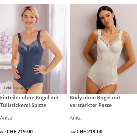
Exklusiv online
CHF 219.00
Einteiler ohne Bügel mit
CHF 219.00
Body ohne Bügel mit
Tüllstickerei-Spitze
verstärkter Patte
Anita
Anita
CHF 219.00
CHF 219.00
CHF 219.00
CHF 219.00
nur
nur