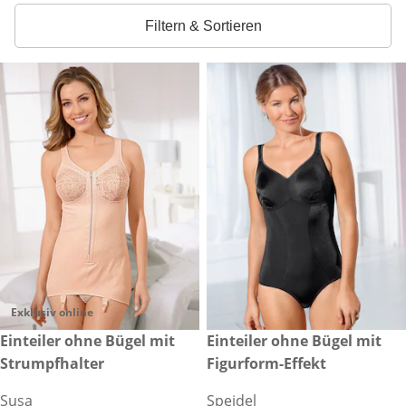
Filtern & Sortieren
Exklusiv online
CHF 299.00
Einteiler ohne Bügel mit
CHF 89.00
Einteiler ohne Bügel mit
Strumpfhalter
Figurform-Effekt
Susa
Speidel