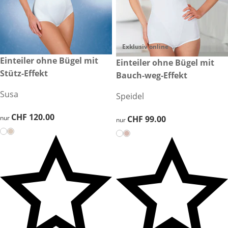
Exklusiv online
CHF 120.00
Einteiler ohne Bügel mit
CHF 99.00
Einteiler ohne Bügel mit
Stütz-Effekt
Bauch-weg-Effekt
Susa
Speidel
CHF 120.00
CHF 120.00
nur
CHF 99.00
CHF 99.00
nur