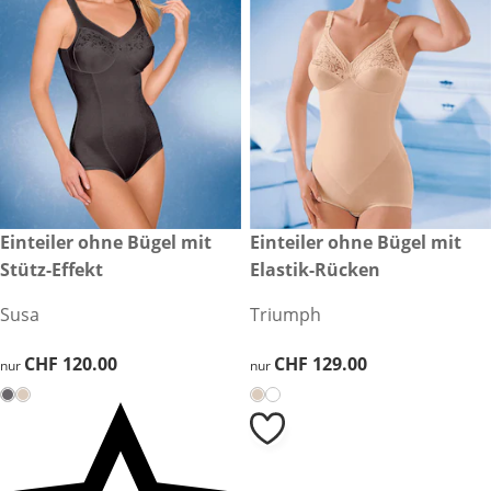
CHF 120.00
Einteiler ohne Bügel mit
CHF 129.00
Einteiler ohne Bügel mit
Stütz-Effekt
Elastik-Rücken
Susa
Triumph
CHF 120.00
CHF 120.00
CHF 129.00
CHF 129.00
nur
nur