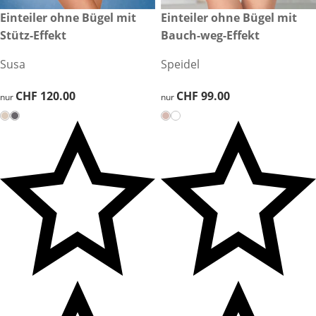
CHF 120.00
Einteiler ohne Bügel mit
CHF 99.00
Einteiler ohne Bügel mit
Stütz-Effekt
Bauch-weg-Effekt
Susa
Speidel
CHF 120.00
CHF 120.00
CHF 99.00
CHF 99.00
nur
nur