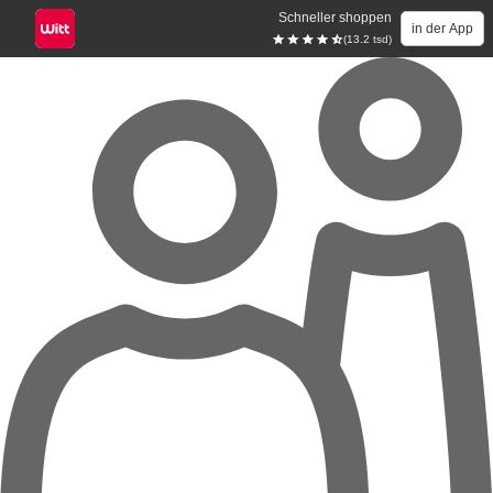
Schneller shoppen
in der App
(13.2 tsd)
Zum Hauptinhalt springen