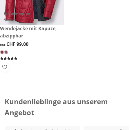
Exklusiv online
CHF 99.00
Wendejacke mit Kapuze,
abzippbar
CHF 99.00
CHF 99.00
nur
Kategorie-Empfehlungen überspringen
Kundenlieblinge aus unserem
Angebot