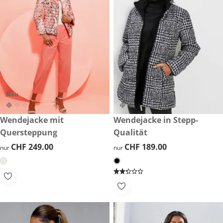
Neu
CHF 249.00
Wendejacke mit
CHF 189.00
Wendejacke in Stepp-
Quersteppung
Qualität
CHF 249.00
CHF 249.00
CHF 189.00
CHF 189.00
nur
nur