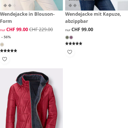
reduzierter Preis CHF 99.00, vorheriger Preis: CHF 229.00
Wendejacke in Blouson-
CHF 99.00
Wendejacke mit Kapuze,
-56%
Form
abzippbar
reduzierter Preis CHF 99.00, vorheriger Preis: CHF 229.00
CHF 99.00
CHF 229.00
CHF 99.00
CHF 99.00
nur
nur
– 56%