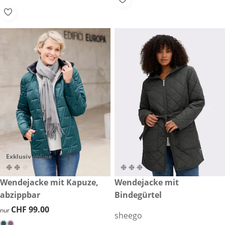
Exklusiv online
CHF 99.00
Wendejacke mit Kapuze,
reduzierter Preis CHF 119.00,
Wendejacke mit
-58%
abzippbar
Bindegürtel
CHF 99.00
CHF 99.00
nur
sheego