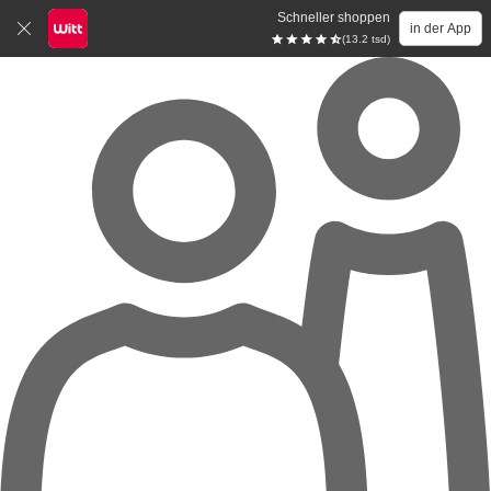
Schneller shoppen
in der App
(13.2 tsd)
Zum Hauptinhalt springen