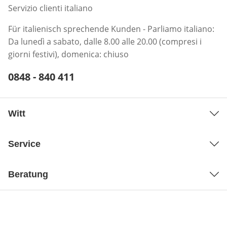
Servizio clienti italiano
Für italienisch sprechende Kunden - Parliamo italiano:
Da lunedì a sabato, dalle 8.00 alle 20.00 (compresi i
giorni festivi), domenica: chiuso
Telefonnummer:
0848 - 840 411
Öffnet Telefon-Client
Witt
Service
Beratung