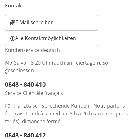
Kontakt
E-Mail schreiben
Öffnet E-Mail-Client
Alle Kontaktmöglichkeiten
Kundenservice deutsch
Mo-Sa von 8-20 Uhr (auch an Feiertagen); So.
geschlossen
Telefonnummer:
0848 - 840 410
Öffnet Telefon-Client
Service Clientèle français
Für französisch sprechende Kunden - Nous parlons
français: Lundi à samedi de 8 h à 20 h (aussi les jours
fériés), dimanche fermé
Telefonnummer:
0848 - 840 412
Öffnet Telefon-Client