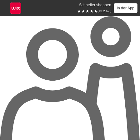
Schneller shoppen
in der App
(13.2 tsd)
Zum Hauptinhalt springen