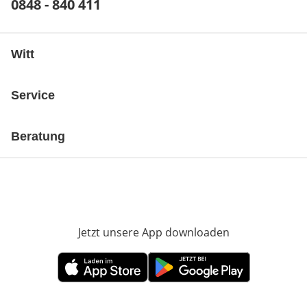
Telefonnummer:
0848 - 840 411
Öffnet Telefon-Client
Witt
Service
Beratung
Jetzt unsere App downloaden
Öffnet in neue
Öffnet in neuem Fenster
Öffnet in neuem Fenster