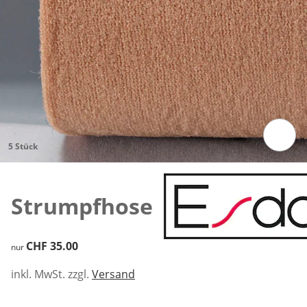
5 Stück
Zum Vergrössern auf das Bild klicken
Strumpfhose
CHF 35.00
CHF 35.00
nur
inkl. MwSt. zzgl.
Versand