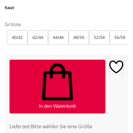
haut
Grösse
40/42
42/44
44/46
48/50
52/54
56/58
In den Warenkorb
Lieferzeit:
Bitte wählen Sie eine Größe