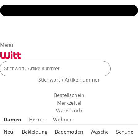
Menü
Stichwort / Artikelnummer
Bestellschein
Merkzettel
Warenkorb
Produktkategorien überspringen
Damen
Herren
Wohnen
Neu!
Bekleidung
Bademoden
Wäsche
Schuhe