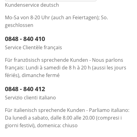
Kundenservice deutsch
Mo-Sa von 8-20 Uhr (auch an Feiertagen); So.
geschlossen
Telefonnummer:
0848 - 840 410
Öffnet Telefon-Client
Service Clientèle français
Für französisch sprechende Kunden - Nous parlons
français: Lundi à samedi de 8 h à 20 h (aussi les jours
fériés), dimanche fermé
Telefonnummer:
0848 - 840 412
Öffnet Telefon-Client
Servizio clienti italiano
Für italienisch sprechende Kunden - Parliamo italiano:
Da lunedì a sabato, dalle 8.00 alle 20.00 (compresi i
giorni festivi), domenica: chiuso