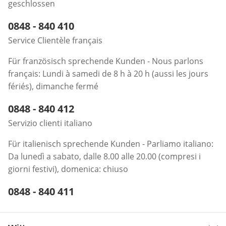
geschlossen
Telefonnummer:
0848 - 840 410
Öffnet Telefon-Client
Service Clientèle français
Für französisch sprechende Kunden - Nous parlons
français: Lundi à samedi de 8 h à 20 h (aussi les jours
fériés), dimanche fermé
Telefonnummer:
0848 - 840 412
Öffnet Telefon-Client
Servizio clienti italiano
Für italienisch sprechende Kunden - Parliamo italiano:
Da lunedì a sabato, dalle 8.00 alle 20.00 (compresi i
giorni festivi), domenica: chiuso
Telefonnummer:
0848 - 840 411
Öffnet Telefon-Client