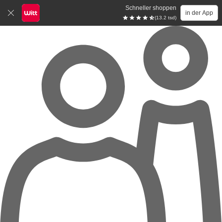
Schneller shoppen
in der App
(13.2 tsd)
Zum Hauptinhalt springen