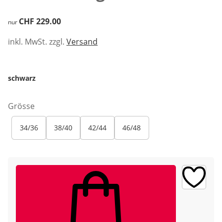
CHF 229.00
CHF 229.00
nur
inkl. MwSt. zzgl.
Versand
schwarz
Grösse
34/36
38/40
42/44
46/48