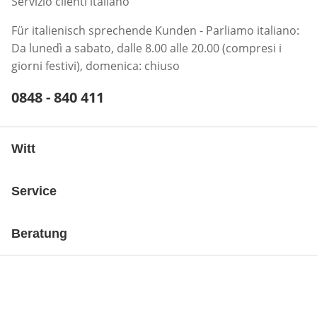
Servizio clienti italiano
Für italienisch sprechende Kunden - Parliamo italiano:
Da lunedì a sabato, dalle 8.00 alle 20.00 (compresi i
giorni festivi), domenica: chiuso
Telefonnummer:
0848 - 840 411
Öffnet Telefon-Client
Witt
Service
Beratung