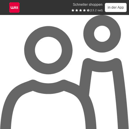
Schneller shoppen
in der App
(13.2 tsd)
Zum Hauptinhalt springen