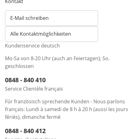
Kontakt
E-Mail schreiben
Öffnet E-Mail-Client
Alle Kontaktmöglichkeiten
Kundenservice deutsch
Mo-Sa von 8-20 Uhr (auch an Feiertagen); So.
geschlossen
Telefonnummer:
0848 - 840 410
Öffnet Telefon-Client
Service Clientèle français
Für französisch sprechende Kunden - Nous parlons
français: Lundi à samedi de 8 h à 20 h (aussi les jours
fériés), dimanche fermé
Telefonnummer:
0848 - 840 412
Öffnet Telefon-Client