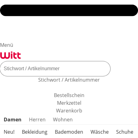
Menü
Stichwort / Artikelnummer
Bestellschein
Merkzettel
Warenkorb
Produktkategorien überspringen
Damen
Herren
Wohnen
Neu!
Bekleidung
Bademoden
Wäsche
Schuhe