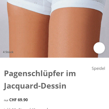
4 Stück
Zum Vergrössern auf das Bild klicken
Speidel
Pagenschlüpfer im
Jacquard-Dessin
CHF 69.90
CHF 69.90
nur