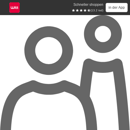
Schneller shoppen
in der App
(13.2 tsd)
Zum Hauptinhalt springen