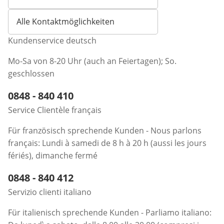
Öffnet E-Mail-Client
Alle Kontaktmöglichkeiten
Kundenservice deutsch
Mo-Sa von 8-20 Uhr (auch an Feiertagen); So.
geschlossen
Telefonnummer:
0848 - 840 410
Öffnet Telefon-Client
Service Clientèle français
Für französisch sprechende Kunden - Nous parlons
français: Lundi à samedi de 8 h à 20 h (aussi les jours
fériés), dimanche fermé
Telefonnummer:
0848 - 840 412
Öffnet Telefon-Client
Servizio clienti italiano
Für italienisch sprechende Kunden - Parliamo italiano: