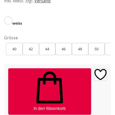
inkl. MwSt. zzgl.
Versand
weiss
Grösse
40
42
44
46
48
50
52
In den Warenkorb