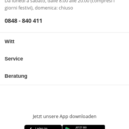
Da lunedì a sabato, dalle 8.00 alle 20.00 (compresi i
giorni festivi), domenica: chiuso
Telefonnummer:
0848 - 840 411
Öffnet Telefon-Client
Witt
Service
Beratung
Jetzt unsere App downloaden
Öffnet in neue