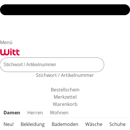
Menü
Stichwort / Artikelnummer
Bestellschein
Merkzettel
Warenkorb
Produktkategorien überspringen
Damen
Herren
Wohnen
Neu!
Bekleidung
Bademoden
Wäsche
Schuhe