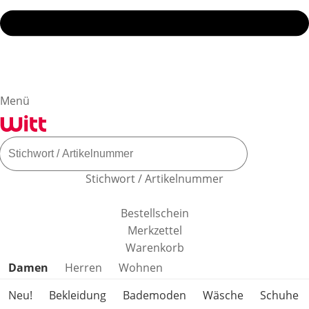
Menü
Stichwort / Artikelnummer
Bestellschein
Merkzettel
Warenkorb
Produktkategorien überspringen
Damen
Herren
Wohnen
Neu!
Bekleidung
Bademoden
Wäsche
Schuhe