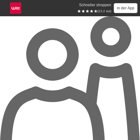
Schneller shoppen
in der App
(13.2 tsd)
Zum Hauptinhalt springen