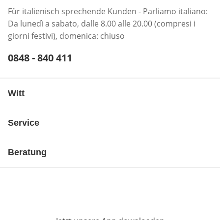
Für italienisch sprechende Kunden - Parliamo italiano:
Da lunedì a sabato, dalle 8.00 alle 20.00 (compresi i
giorni festivi), domenica: chiuso
Telefonnummer:
0848 - 840 411
Öffnet Telefon-Client
Witt
Service
Beratung