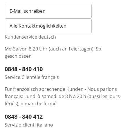
E-Mail schreiben
Öffnet E-Mail-Client
Alle Kontaktmöglichkeiten
Kundenservice deutsch
Mo-Sa von 8-20 Uhr (auch an Feiertagen); So.
geschlossen
Telefonnummer:
0848 - 840 410
Öffnet Telefon-Client
Service Clientèle français
Für französisch sprechende Kunden - Nous parlons
français: Lundi à samedi de 8 h à 20 h (aussi les jours
fériés), dimanche fermé
Telefonnummer:
0848 - 840 412
Öffnet Telefon-Client
Servizio clienti italiano