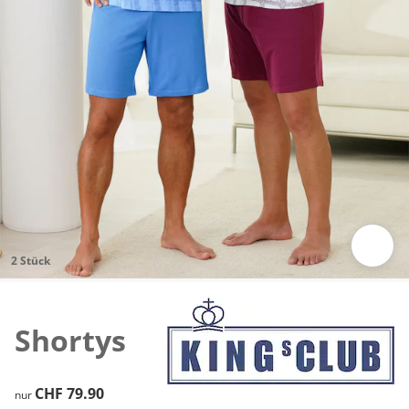
2 Stück
Zum Vergrössern auf das Bild klicken
Shortys
CHF 79.90
CHF 79.90
nur