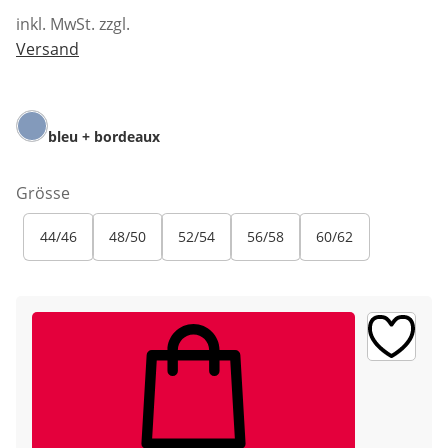
inkl. MwSt. zzgl.
Versand
bleu + bordeaux
Grösse
44/46
48/50
52/54
56/58
60/62