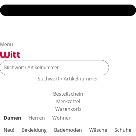
Menü
Stichwort / Artikelnummer
Bestellschein
Merkzettel
Warenkorb
Produktkategorien überspringen
Damen
Herren
Wohnen
Neu!
Bekleidung
Bademoden
Wäsche
Schuhe