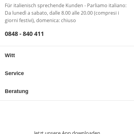
Für italienisch sprechende Kunden - Parliamo italiano:
Da lunedì a sabato, dalle 8.00 alle 20.00 (compresi i
giorni festivi), domenica: chiuso
Telefonnummer:
0848 - 840 411
Öffnet Telefon-Client
Witt
Service
Beratung
Jetzt unsere App downloaden
Öffnet in neue