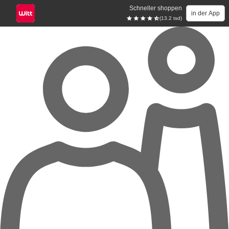
Schneller shoppen
in der App
(13.2 tsd)
Zum Hauptinhalt springen