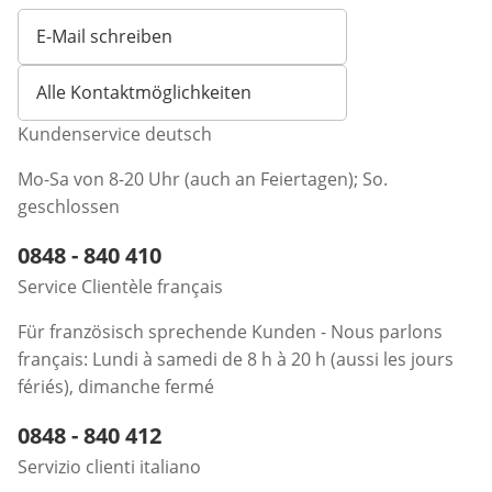
E-Mail schreiben
Öffnet E-Mail-Client
Alle Kontaktmöglichkeiten
Kundenservice deutsch
Mo-Sa von 8-20 Uhr (auch an Feiertagen); So.
geschlossen
Telefonnummer:
0848 - 840 410
Öffnet Telefon-Client
Service Clientèle français
Für französisch sprechende Kunden - Nous parlons
français: Lundi à samedi de 8 h à 20 h (aussi les jours
fériés), dimanche fermé
Telefonnummer:
0848 - 840 412
Öffnet Telefon-Client
Servizio clienti italiano