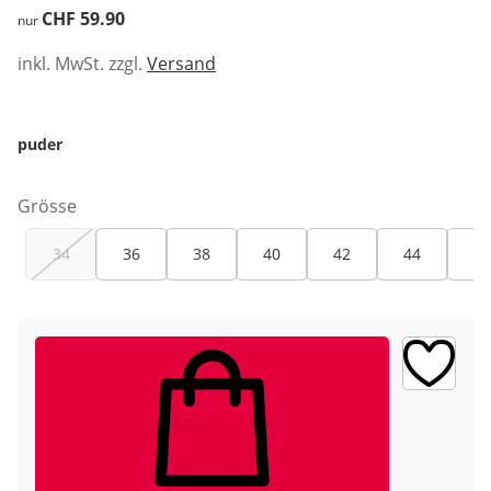
CHF 59.90
CHF 59.90
nur
inkl. MwSt. zzgl.
Versand
puder
Grösse
34
36
38
40
42
44
46