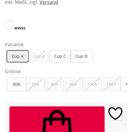
inkl. MwSt. zzgl.
Versand
weiss
Variante
Cup A
Cup B
Cup C
Cup D
Grösse
80A
85A
90A
95A
100A
105A
11