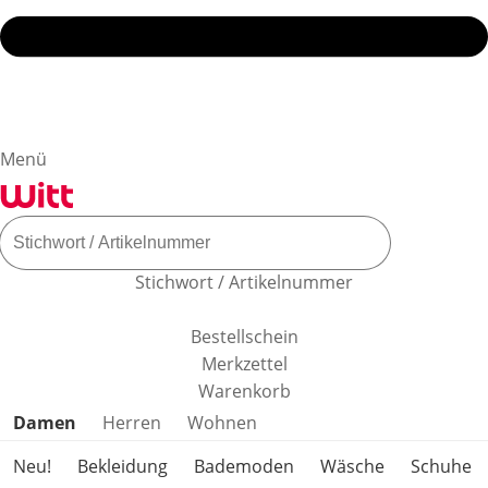
Menü
Stichwort / Artikelnummer
Bestellschein
Merkzettel
Warenkorb
Produktkategorien überspringen
Damen
Herren
Wohnen
Neu!
Bekleidung
Bademoden
Wäsche
Schuhe