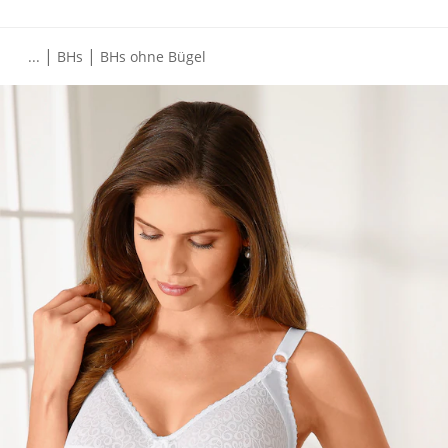
|
|
...
BHs
BHs ohne Bügel