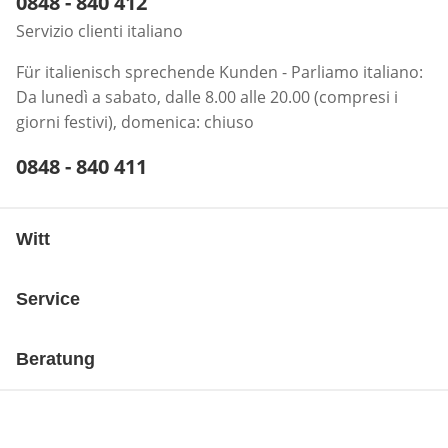
Telefonnummer:
0848 - 840 412
Öffnet Telefon-Client
Servizio clienti italiano
Für italienisch sprechende Kunden - Parliamo italiano:
Da lunedì a sabato, dalle 8.00 alle 20.00 (compresi i
giorni festivi), domenica: chiuso
Telefonnummer:
0848 - 840 411
Öffnet Telefon-Client
Witt
Service
Beratung