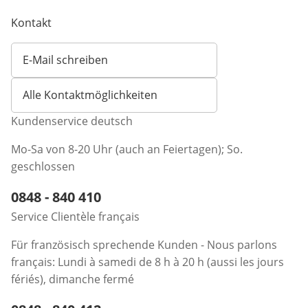
Kontakt
E-Mail schreiben
Öffnet E-Mail-Client
Alle Kontaktmöglichkeiten
Kundenservice deutsch
Mo-Sa von 8-20 Uhr (auch an Feiertagen); So.
geschlossen
Telefonnummer:
0848 - 840 410
Öffnet Telefon-Client
Service Clientèle français
Für französisch sprechende Kunden - Nous parlons
français: Lundi à samedi de 8 h à 20 h (aussi les jours
fériés), dimanche fermé