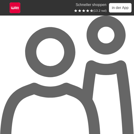
Schneller shoppen
in der App
(13.2 tsd)
Zum Hauptinhalt springen