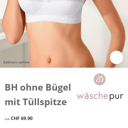
Exklusiv online
Zum Vergrössern auf das Bild klicken
BH ohne Bügel
mit Tüllspitze
CHF 69.90
CHF 69.90
nur