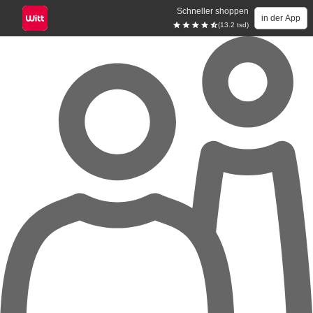
Schneller shoppen
in der App
(13.2 tsd)
Zum Hauptinhalt springen