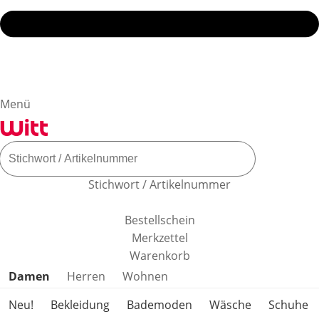
Menü
Stichwort / Artikelnummer
Bestellschein
Merkzettel
Warenkorb
Produktkategorien überspringen
Damen
Herren
Wohnen
Neu!
Bekleidung
Bademoden
Wäsche
Schuhe