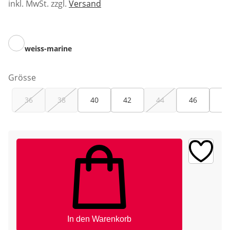
inkl. MwSt. zzgl.
Versand
weiss-marine
Grösse
36
38
40
42
44
46
48
In den Warenkorb