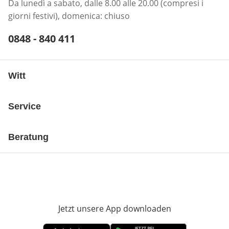
Da lunedì a sabato, dalle 8.00 alle 20.00 (compresi i
giorni festivi), domenica: chiuso
Telefonnummer:
0848 - 840 411
Öffnet Telefon-Client
Witt
Service
Beratung
Jetzt unsere App downloaden
Öffnet in neue