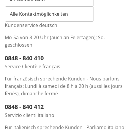
Öffnet E-Mail-Client
Alle Kontaktmöglichkeiten
Kundenservice deutsch
Mo-Sa von 8-20 Uhr (auch an Feiertagen); So.
geschlossen
Telefonnummer:
0848 - 840 410
Öffnet Telefon-Client
Service Clientèle français
Für französisch sprechende Kunden - Nous parlons
français: Lundi à samedi de 8 h à 20 h (aussi les jours
fériés), dimanche fermé
Telefonnummer:
0848 - 840 412
Öffnet Telefon-Client
Servizio clienti italiano
Für italienisch sprechende Kunden - Parliamo italiano: