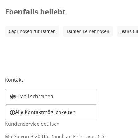
Kategorie-Empfehlungen überspringen
Ebenfalls beliebt
Caprihosen für Damen
Damen Leinenhosen
Jeans f
Kontakt
E-Mail schreiben
Öffnet E-Mail-Client
Alle Kontaktmöglichkeiten
Kundenservice deutsch
Mo-Sa von 8-20 Uhr (auch an Feiertagen); So.