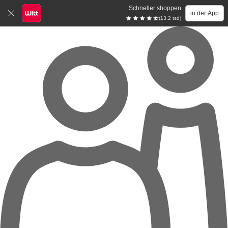
Schneller shoppen
in der App
(13.2 tsd)
Zum Hauptinhalt springen