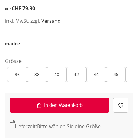
CHF 79.90
CHF 79.90
nur
inkl. MwSt. zzgl.
Versand
marine
Grösse
36
38
40
42
44
46
48
In den Warenkorb
Lieferzeit:
Bitte wählen Sie eine Größe