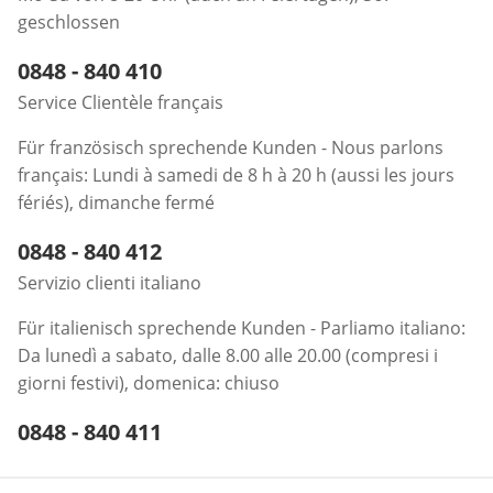
geschlossen
Telefonnummer:
0848 - 840 410
Öffnet Telefon-Client
Service Clientèle français
Für französisch sprechende Kunden - Nous parlons
français: Lundi à samedi de 8 h à 20 h (aussi les jours
fériés), dimanche fermé
Telefonnummer:
0848 - 840 412
Öffnet Telefon-Client
Servizio clienti italiano
Für italienisch sprechende Kunden - Parliamo italiano:
Da lunedì a sabato, dalle 8.00 alle 20.00 (compresi i
giorni festivi), domenica: chiuso
Telefonnummer:
0848 - 840 411
Öffnet Telefon-Client