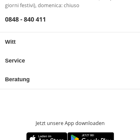
giorni festivi), domenica: chiuso
Telefonnummer:
0848 - 840 411
Öffnet Telefon-Client
Witt
Service
Beratung
Jetzt unsere App downloaden
Öffnet in neue