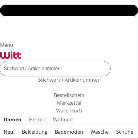
Menü
Stichwort / Artikelnummer
Bestellschein
Merkzettel
Warenkorb
Produktkategorien überspringen
Damen
Herren
Wohnen
Neu!
Bekleidung
Bademoden
Wäsche
Schuhe