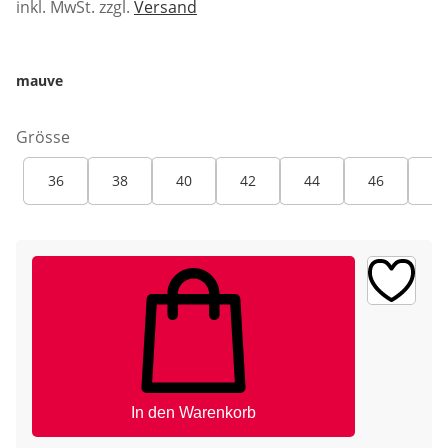
inkl. MwSt. zzgl.
Versand
mauve
Grösse
36
38
40
42
44
46
48
In den Warenkorb