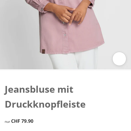
Zum Vergrössern auf das Bild klicken
Jeansbluse mit
Druckknopfleiste
CHF 79.90
CHF 79.90
nur