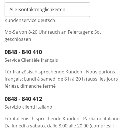
Alle Kontaktmöglichkeiten
Kundenservice deutsch
Mo-Sa von 8-20 Uhr (auch an Feiertagen); So.
geschlossen
Telefonnummer:
0848 - 840 410
Öffnet Telefon-Client
Service Clientèle français
Für französisch sprechende Kunden - Nous parlons
français: Lundi à samedi de 8 h à 20 h (aussi les jours
fériés), dimanche fermé
Telefonnummer:
0848 - 840 412
Öffnet Telefon-Client
Servizio clienti italiano
Für italienisch sprechende Kunden - Parliamo italiano:
Da lunedì a sabato, dalle 8.00 alle 20.00 (compresi i