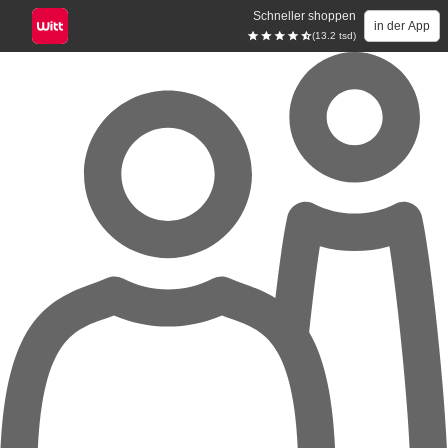
Schneller shoppen
in der App
(13.2 tsd)
Zum Hauptinhalt springen