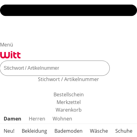
Menü
Stichwort / Artikelnummer
Bestellschein
Merkzettel
Warenkorb
Produktkategorien überspringen
Damen
Herren
Wohnen
Neu!
Bekleidung
Bademoden
Wäsche
Schuhe