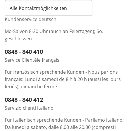
Alle Kontaktmöglichkeiten
Kundenservice deutsch
Mo-Sa von 8-20 Uhr (auch an Feiertagen); So.
geschlossen
Telefonnummer:
0848 - 840 410
Öffnet Telefon-Client
Service Clientèle français
Für französisch sprechende Kunden - Nous parlons
français: Lundi à samedi de 8 h à 20 h (aussi les jours
fériés), dimanche fermé
Telefonnummer:
0848 - 840 412
Öffnet Telefon-Client
Servizio clienti italiano
Für italienisch sprechende Kunden - Parliamo italiano:
Da lunedì a sabato, dalle 8.00 alle 20.00 (compresi i