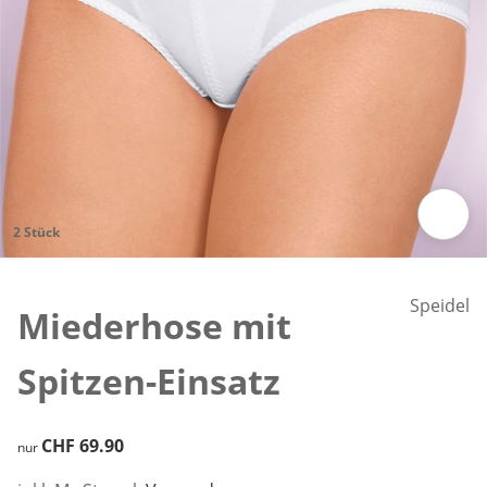
2 Stück
Zum Vergrössern auf das Bild klicken
Speidel
Miederhose mit
Spitzen-Einsatz
CHF 69.90
CHF 69.90
nur