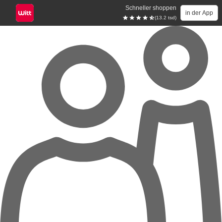
Schneller shoppen
in der App
(13.2 tsd)
Zum Hauptinhalt springen