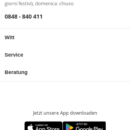
giorni festivi), domenica: chiuso
Telefonnummer:
0848 - 840 411
Öffnet Telefon-Client
Witt
Service
Beratung
Jetzt unsere App downloaden
Öffnet in neue