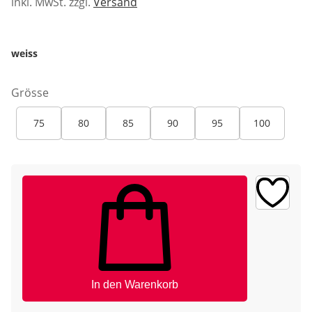
inkl. MwSt. zzgl.
Versand
weiss
Grösse
75
80
85
90
95
100
In den Warenkorb